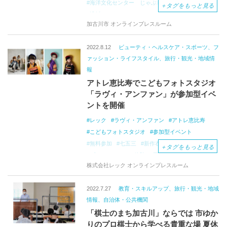
海洋文化センター じゃぶじゃぶ池
＋
タグをもっと見る
漕艇センター
Ｆｕｎ
加古川市 オンラインプレスルーム
ｃａｎｏｅ～夏休みスペシャル～
海洋文化センター
2022.8.12
ビューティ・ヘルスケア・スポーツ、フ
総合文化センター プラネタリウム館
ァッション・ライフスタイル、旅行・観光・地域情
夏休みの思い出づくり
おすすめスポット
報
アトレ恵比寿でこどもフォトスタジオ
「ラヴィ・アンファン」が参加型イベ
ントを開催
レック
ラヴィ・アンファン
アトレ恵比寿
こどもフォトスタジオ
参加型イベント
無料参加
七五三
新作衣装試着
＋
タグをもっと見る
プロのヘアメイク体験
夏休みの思い出づくり
株式会社レック オンラインプレスルーム
アトレ竹芝
キッズ向けイベント
親子でわくわくWEEK
華やか
愛らしい
2022.7.27
教育・スキルアップ、旅行・観光・地域
コーディネート
ワークショップ
レンタル衣装
情報、自治体・公共機関
オリジナル万華鏡作り
「棋士のまち加古川」ならでは 市ゆか
りのプロ棋士から学べる貴重な場 夏休