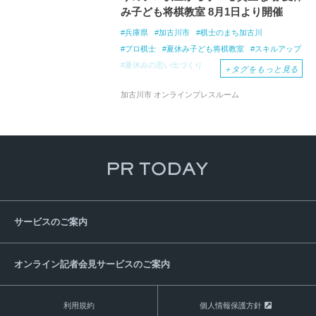
み子ども将棋教室 8月1日より開催
兵庫県
加古川市
棋士のまち加古川
プロ棋士
夏休み子ども将棋教室
スキルアップ
夏休みの思い出づくり
＋
タグをもっと見る
加古川まちづくりセンター
井上慶太九段
加古川市 オンラインプレスルーム
藤原直哉七段
加古川市ウェルネス協会
刀田山
鶴林寺
日本将棋連盟公式戦
第12期加古川青流戦
第1回ウェルネス杯
将棋大会
サービスのご案内
オンライン記者会見サービスのご案内
利用規約
個人情報保護方針