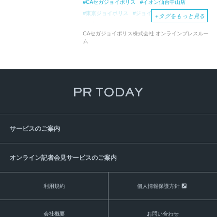
CAセガジョイポリス
イオン仙台中山店
東京ジョイポリス
ジョイポリススポーツX
＋
タグをもっと見る
学生さん4人集まれ！キャンペーン
CAセガジョイポリス株式会社 オンラインプレスルー
夏休み0日目！学生貸切アワー
ム
復刻！真夏のパスポート
サービスのご案内
オンライン記者会見サービスのご案内
利用規約
個人情報保護方針
会社概要
お問い合わせ