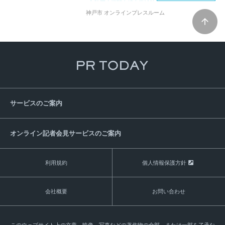
入院医療機関支援事業補助金
陽性確定
神戸市 オンラインプレスルーム
新型コロナウイルス感染症対応医療機関支援事業
サービスのご案内
オンライン記者会見サービスのご案内
利用規約
個人情報保護方針
会社概要
お問い合わせ