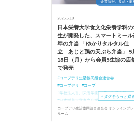
企業情報、食品・飲
2026.5.18
日本栄養大学食文化栄養学科の
生が開発した、スマートミール
準の弁当 「ゆかりタルタル仕
立 あじと鶏の天ぷら弁当」 5
18日（月）から会員5生協の店
で発売
コープデリ生活協同組合連合会
コープデリ
コープ
学校法人香川栄養学園
日本栄養大学
＋
タグをもっと見
日本栄養大学食文化栄養学科
お弁当
学生
開発
コープデリ生活協同組合連合会 オンラインプレ
ルーム