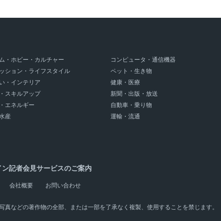
ム・ホビー・カルチャー
コンピュータ・通信機器
ッション・ライフスタイル
ペット・生き物
い・インテリア
健康・医療
・スキルアップ
新聞・出版・放送
・エネルギー
自動車・乗り物
水産
運輸・流通
イン記者会見サービスのご案内
会社概要
お問い合わせ
写真などの著作物の全部、または一部を了承なく複製、使用することを禁じます。