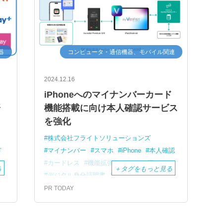
器
コンピュータ・通信機器、モバイル関連
2024.12.16
iPhoneへのマイナンバーカード
済
機能搭載に向け本人確認サービス
を強化
株式会社フライトソリューションズ
ド
マイナンバー
スマホ
iPhone
本人確認
カードレス
機能拡張
デジタル庁
る
＋
タグをもっと見る
デジタル身分証明書
ｍDoc
機能強化
PR TODAY