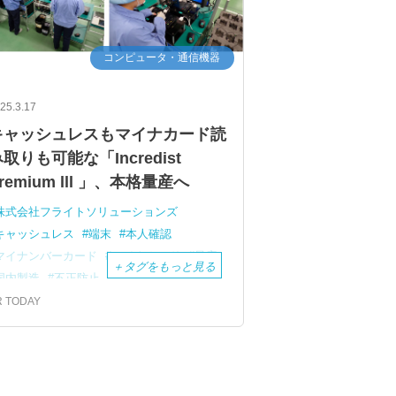
コンピュータ・通信機器
25.3.17
キャッシュレスもマイナカード読
取りも可能な「Incredist
remium lll 」、本格量産へ
株式会社フライトソリューションズ
キャッシュレス
端末
本人確認
マイナンバーカード
マイナカード
量産
＋
タグをもっと見る
国内製造
不正防止
セキュリティ
R TODAY