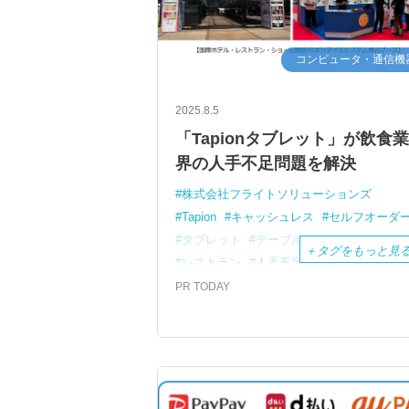
コンピュータ・通信機
2025.8.5
「Tapionタブレット」が飲食
界の人手不足問題を解決
株式会社フライトソリューションズ
Tapion
キャッシュレス
セルフオーダ
タブレット
テーブルトップオーダー
＋
タグをもっと見
レストラン
人手不足
実証実験
展示
決済
省人化
飲食業界
PR TODAY