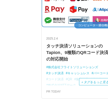
コンピュータ・通信機
2025.2.4
タッチ決済ソリューションの
Tapion、9種類のQRコード決
の対応開始
株式会社フライトソリューションズ
タッチ決済
キャッシュレス
バーコー
コード決済
QR
集客効果
省人化
＋
タグをもっと見
株式会社NTTデータ
PR TODAY