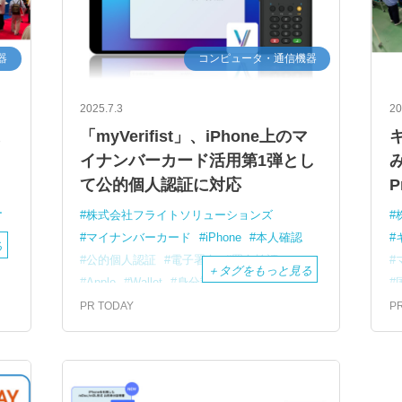
器
コンピュータ・通信機器
2025.7.3
20
業
「myVerifist」、iPhone上のマ
イナンバーカード活用第1弾とし
み
て公的個人認証に対応
P
ー
株式会社フライトソリューションズ
マイナンバーカード
iPhone
本人確認
る
会
公的個人認証
電子署名
署名検証
＋
タグをもっと見る
Apple
Wallet
身分証明書
安全
業務効率
PR TODAY
P