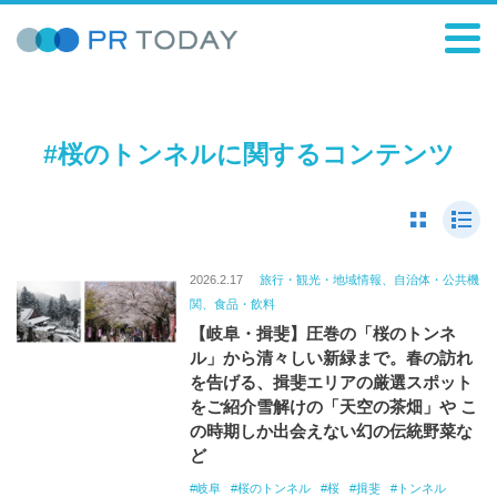
#桜のトンネルに関するコンテンツ
2026.2.17
旅行・観光・地域情報、自治体・公共機
関、食品・飲料
【岐阜・揖斐】圧巻の「桜のトンネ
ル」から清々しい新緑まで。春の訪れ
を告げる、揖斐エリアの厳選スポット
をご紹介雪解けの「天空の茶畑」や こ
の時期しか出会えない幻の伝統野菜な
ど
岐阜
桜のトンネル
桜
揖斐
トンネル