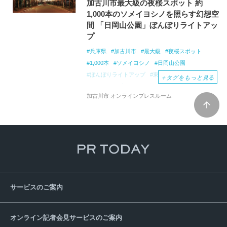
加古川市最大級の夜桜スポット 約
1,000本のソメイヨシノを照らす幻想空
間 「日岡山公園」ぼんぼりライトアッ
プ
兵庫県
加古川市
最大級
夜桜スポット
1,000本
ソメイヨシノ
日岡山公園
ぼんぼりライトアップ
東播磨屈指
桜の名所
＋
タグをもっと見る
ライトアップ
明石海峡大橋
桜のトンネル
加古川市 オンラインプレスルーム
日岡御陵
景行天皇
黒田官兵衛
ヤマトタケル
稲日大郎姫命
宮内庁指定
陵墓
サービスのご案内
オンライン記者会見サービスのご案内