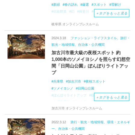
新緑
春の訪れ
厳選
スポット
雪解け
伝統野菜
幻
揖斐川
マチュピチュ
＋
タグをもっと見る
岐阜県 オンラインプレスルーム
2024.3.18
ファッション・ライフスタイル、旅行・
観光・地域情報、自治体・公共機関
加古川市最大級の夜桜スポット 約
1,000本のソメイヨシノを照らす幻想空
間「日岡山公園」ぼんぼりライトアッ
プ
兵庫県
加古川市
夜桜スポット
ソメイヨシノ
日岡山公園
ぼんぼりライトアップ
桜のトンネル
＋
タグをもっと見る
東播磨屈指の桜の名所
明石海峡大橋
加古川市 オンラインプレスルーム
2022.3.12
旅行・観光・地域情報、環境・エネルギ
ー、自治体・公共機関