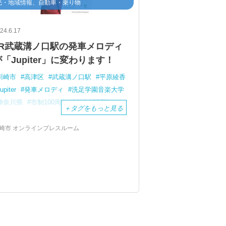
光・地域情報、自動車・乗り物
24.6.17
JR武蔵溝ノ口駅の発車メロディ
「Jupiter」に変わります！
川崎市
高津区
武蔵溝ノ口駅
平原綾香
upiter
発車メロディ
洗足学園音楽大学
神奈川県
市制100周年
創立100周年
＋
タグをもっと見る
崎市 オンラインプレスルーム