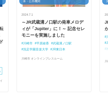
体・公共機関
2024.7.1
20
～JR武蔵溝ノ口駅の発車メロデ
転
ィが「Jupiter」に！～ 記念セレ
が
ポ
モニーを実施しました
ド
J
川崎市
平原綾香
武蔵溝ノ口駅
洗足学園音楽大学
JR東日本
川崎市 オンラインプレスルーム
川
足
る
イ