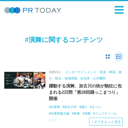
#演舞に関するコンテンツ
2026.5.1
エンターテインメント・音楽・映画、旅
行・観光・地域情報、自治体・公共機関
躍動する演舞、加古川の街が熱狂に包
まれる2日間「第28回踊っこまつり」
開催
兵庫県
加古川市
踊り
まつり
兵庫県最大級
祭典
演舞
フェスティバル
大賞
＋
タグをもっと見る