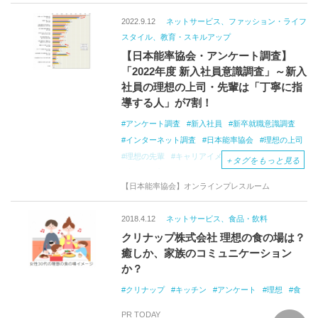
2022.9.12
ネットサービス、ファッション・ライフ
スタイル、教育・スキルアップ
【日本能率協会・アンケート調査】
「2022年度 新入社員意識調査」～新入
社員の理想の上司・先輩は「丁寧に指
導する人」が7割！
アンケート調査
新入社員
新卒就職意識調査
インターネット調査
日本能率協会
理想の上司
理想の先輩
キャリアイメージ
仕事の不安
＋
タグをもっと見る
職場
プライベート
チームワーク
個人
【日本能率協会】オンラインプレスルーム
寮より質
2018.4.12
ネットサービス、食品・飲料
クリナップ株式会社 理想の食の場は？
癒しか、家族のコミュニケーション
か？
クリナップ
キッチン
アンケート
理想
食
PR TODAY