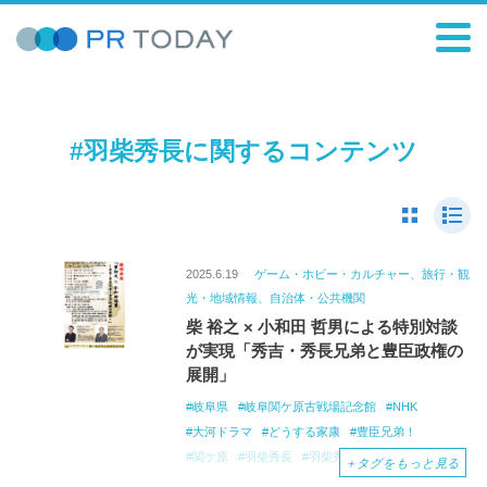
#羽柴秀長に関するコンテンツ
2025.6.19
ゲーム・ホビー・カルチャー、旅行・観
光・地域情報、自治体・公共機関
柴 裕之 × 小和田 哲男による特別対談
が実現「秀吉・秀長兄弟と豊臣政権の
展開」
岐阜県
岐阜関ケ原古戦場記念館
NHK
大河ドラマ
どうする家康
豊臣兄弟！
関ケ原
羽柴秀長
羽柴秀吉
＋
タグをもっと見る