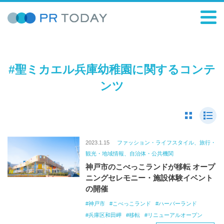
#聖ミカエル兵庫幼稚園に関するコンテ
ンツ
2023.1.15
ファッション・ライフスタイル、旅行・
観光・地域情報、自治体・公共機関
神戸市のこべっこランドが移転 オープ
ニングセレモニー・施設体験イベント
の開催
神戸市
こべっこランド
ハーバーランド
兵庫区和田岬
移転
リニューアルオープン