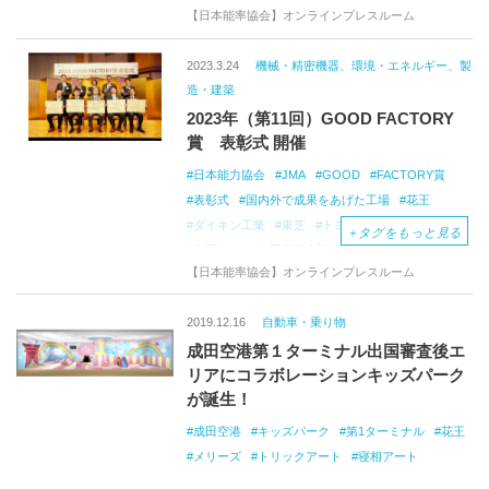
【日本能率協会】オンラインプレスルーム
富士フイルムマニュファクチャリング
マツダ
リコー
リコーインダストリー
2023.3.24
機械・精密機器、環境・エネルギー、製
造・建築
2023年（第11回）GOOD FACTORY
賞 表彰式 開催
日本能力協会
JMA
GOOD
FACTORY賞
表彰式
国内外で成果をあげた工場
花王
ダイキン工業
東芝
トヨタ自動車
リコー
＋
タグをもっと見る
帝国ホテル
受賞記念講演会
【日本能率協会】オンラインプレスルーム
2019.12.16
自動車・乗り物
成田空港第１ターミナル出国審査後エ
リアにコラボレーションキッズパーク
が誕生！
成田空港
キッズパーク
第1ターミナル
花王
メリーズ
トリックアート
寝相アート