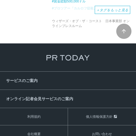
賞金総額500,000ドル
プロツアー『カルロフ邸殺人事件』
＋
タグをもっと見る
YouTubeチャンネル
ライブ配信
ウィザーズ・オブ・ザ・コースト 日本事業部 オン
元祖戦略トレーディングカードゲーム
ラインプレスルーム
マジック：ザ・ギャザリング
マジック
MagicCon:
Chicago
MTGアリーナ
サービスのご案内
オンライン記者会見サービスのご案内
利用規約
個人情報保護方針
会社概要
お問い合わせ