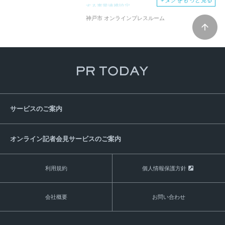
＋
タグをもっと見る
する事業連携協定
メディア連携
事業創造
久元市長
藤吉
神戸市 オンラインプレスルーム
雅春
パートナープログラム
リンクタイズ
地方自治体
連携協定
サービスのご案内
オンライン記者会見サービスのご案内
利用規約
個人情報保護方針
会社概要
お問い合わせ