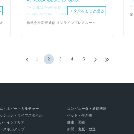
CIRCULARDESIGNSTUDIO.
ー
AICHIADAWARDS
愛知広告協会
る
＋
タグをもっと見る
加
HAKUBAGIN
白馬村観光局
地元CO2みかん
日本特殊陶業
オ
株式会社新東通信 オンラインプレスルーム
1
2
3
4
5
ム・ホビー・カルチャー
コンピュータ・通信機器
ッション・ライフスタイル
ペット・生き物
い・インテリア
健康・医療
・スキルアップ
新聞・出版・放送