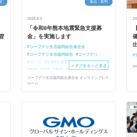
築
食品・飲料
2026.8.3
20
「令和8年熊本地震緊急支援募
管
金」を実施します
コープデリ生活協同組合連合会
コープデリ生活協同組合
コープデリ
コープ
令和8年熊本地震
熊本地震
＋
タグをもっと見る
P
熊本
地震
募金
支援
コープデリ生活協同組合連合会 オンラインプレス
ルーム