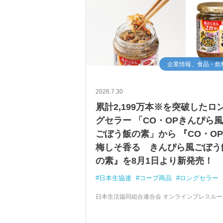
企業情報、食品・飲
2026.7.30
累計2,199万本※を突破したロ
グセラー 「CO・OPきんぴら
ごぼう飯の素」から 『CO・O
梅しそ香る きんぴら風ごぼう
の素』を8月1日より新発売！
日本生協連
コープ商品
ロングセラー
日本生活協同組合連合会 オンラインプレスルー