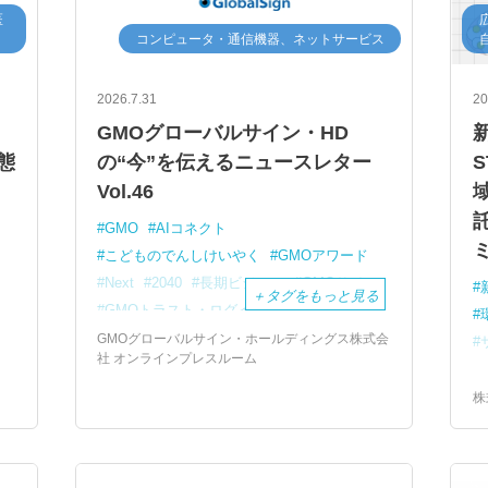
医
コンピュータ・通信機器、ネットサービス
2026.7.31
20
GMOグローバルサイン・HD
新
態
の“今”を伝えるニュースレター
Vol.46
GMO
AIコネクト
こどものでんしけいやく
GMOアワード
Next
2040
長期ビジョン
GMOサイン
＋
タグをもっと見る
GMOトラスト・ログイン
GMOグローバルサイン・ホールディングス株式会
社 オンラインプレスルーム
株