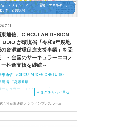
広告・デザイン・アート、環境・エネルギー、
自治体・公共機関
26.7.31
東通信、CIRCULAR DESIGN
STUDIO.が環境省「令和8年度地
域の資源循環促進支援事業」を受
託 ～全国のサーキュラーエコノ
ミー推進支援を継続～
新東通信
CIRCULARDESIGNSTUDIO.
環境省
資源循環
サーキュラーエコノミー
マイスター
＋
タグをもっと見る
式会社新東通信 オンラインプレスルーム