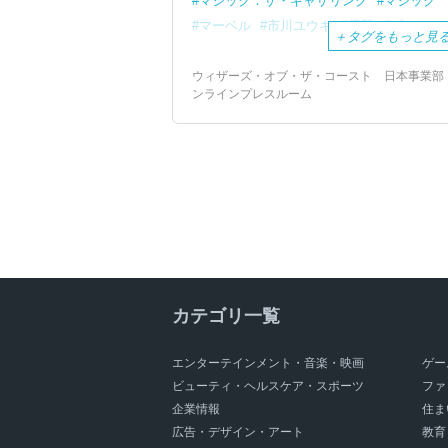
マジック：ザ・ギャザリング
マジック
マーベル
市川ユウキ
優勝
プロツア
＋
タグをもっと見
ウィザーズ・オブ・ザ・コースト 日本事業部 
ンラインプレスルーム
カテゴリ一覧
エンターテインメント・音楽・映画
ゲー
ビューティ・ヘルスケア・スポーツ
ファ
企業情報
住ま
広告・デザイン・アート
教育