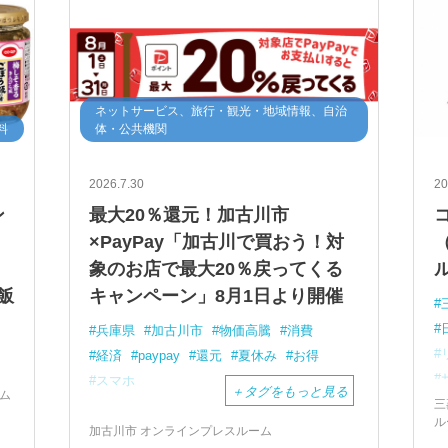
ネットサービス、旅行・観光・地域情報、自治
料
体・公共機関
2026.7.30
20
ン
最大20％還元！加古川市
風
×PayPay「加古川で買おう！対
P
象のお店で最大20％戻ってくる
飯
キャンペーン」8月1日より開催
兵庫県
加古川市
物価高騰
消費
経済
paypay
還元
夏休み
お得
スマホ
＋
タグをもっと見る
ム
三
ル
加古川市 オンラインプレスルーム