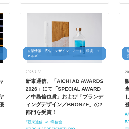
・
企業情報、広告・デザイン・アート、環境・エ
ト
ネルギー
2026.7.28
20
ャ
新東通信、「AICHI AD AWARDS
・
2026」にて「SPECIAL AWARD
ヤ
／中島信也賞」および「ブランデ
優
ィングデザイン／BRONZE」の2
部門を受賞！
新東通信
中島信也