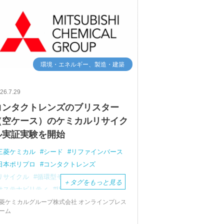
環境・エネルギー、製造・建築
26.7.29
コンタクトレンズのブリスター
（空ケース）のケミカルリサイク
ル実証実験を開始
三菱ケミカル
シード
リファインバース
日本ポリプロ
コンタクトレンズ
リサイクル
循環型モデル
＋
タグをもっと見る
サステナビリティ
ISCC
菱ケミカルグループ株式会社 オンラインプレス
ーム