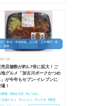
旅行・観光・地域情報、自治体・公共機関、食
品・飲料
26.7.28
販売店舗数が約1.7倍に拡大！ご
当地グルメ「加古川ポークかつめ
し」が今年もセブン-イレブンに
登場！
兵庫県
加古川市
かつめし
ご当地グルメ
コンビニ
コラボ
限定
関西
セブンイレブン
観光大使