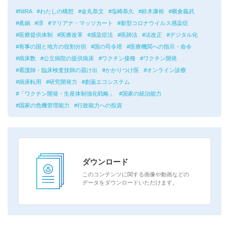
NIRA
わたしの構想
金丸恭文
塩崎恭久
鈴木康裕
横倉義武
眞鍋
淳
マリアナ・マッツカート
新型コロナウイルス感染症
医療提供体制
医療改革
感染症法
医師法
法改正
デジタル化
有事の国と地方の役割分担
国の司令塔
医療機関への指示・命令
病床数
公立病院の提供病床
ワクチン接種
ワクチン開発
看護師・臨床検査技師の届け出
かかりつけ医
オンライン診療
病床転用
研究開発力
創薬エコシステム
「ワクチン開発・生産体制強化戦略」
国家の統治能力
国家の危機管理能力
行政能力への投資
ダウンロード
このコンテンツに関する画像や動画などの
データをダウンロードいただけます。