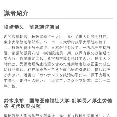
識者紹介
塩崎恭久 前衆議院議員
内閣官房長官、拉致問題担当大臣、厚生労働大臣等を歴任。
東京大学教養学部卒。ハーバード大学行政学大学院を修了
し、行政学修士号を取得。日本銀行を経て、一九九三年初当
選。衆議院議員八期・参議院議員一期。政界有数の政策通で
知られ、政策決定における官邸主導を掲げてきた。厚労大臣
時代は、受動喫煙防止措置を含めた健康増進法改正案の成立
に取り組む。存在感を放ってきた政治家の引退に、惜しむ声
が大きい。著書に『ガバナンスを政治の手に―「原子力規制
委員会」創設への闘い』（東京プレスクラブ新書、二〇一二
年）他。
鈴木康裕 国際医療福祉大学 副学長／厚生労働
省 初代医務技監
慶應義塾大学医学部を卒業後、厚生省（現厚生労働省）に入