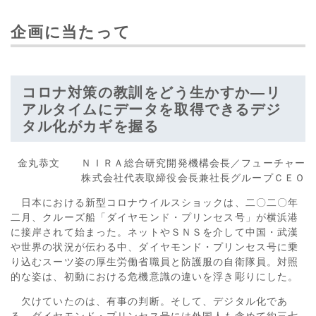
企画に当たって
コロナ対策の教訓をどう生かすか―リ
アルタイムにデータを取得できるデジ
タル化がカギを握る
金丸恭文 ＮＩＲＡ総合研究開発機構会長／フューチャー
株式会社代表取締役会長兼社長グループＣＥＯ
日本における新型コロナウイルスショックは、二〇二〇年
二月、クルーズ船「ダイヤモンド・プリンセス号」が横浜港
に接岸されて始まった。ネットやＳＮＳを介して中国・武漢
や世界の状況が伝わる中、ダイヤモンド・プリンセス号に乗
り込むスーツ姿の厚生労働省職員と防護服の自衛隊員。対照
的な姿は、初動における危機意識の違いを浮き彫りにした。
欠けていたのは、有事の判断。そして、デジタル化であ
る。ダイヤモンド・プリンセス号には外国人も含めて約三七