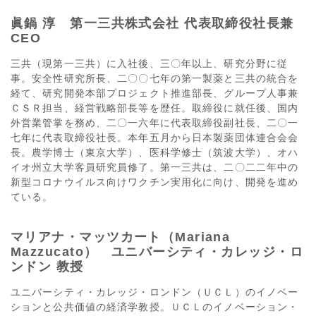
眞鍋 淳 第一三共株式会社 代表取締役社長兼
CEO
三共（現第一三共）に入社後、三〇年以上、研究分野に従
事。安全性研究所長、二〇〇七年の第一製薬と三共の統合を
経て、研究開発本部プロジェクト推進部長、グループ人事兼
ＣＳＲ担当、経営戦略部長等を歴任。取締役に就任後、国内
外営業管掌を務め、二〇一六年に代表取締役副社長、二〇一
七年に代表取締役社長。本年五月から日本製薬団体連合会会
長。農学博士（東京大学）、医科学修士（筑波大学）、オハ
イオ州立大学客員研究員修了。第一三共は、二〇二二年中の
新型コロナウイルス向けワクチン実用化に向け、開発を進め
ている。
マリアナ・マッツカート（Mariana
Mazzucato） ユニバーシティ・カレッジ・ロ
ンドン 教授
ユニバーシティ・カレッジ・ロンドン（ＵＣＬ）のイノベー
ションと公共価値の経済学教授。ＵＣＬのイノベーション・