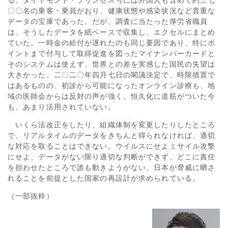
〇〇名の乗客・乗員がおり、健康状態や感染状況など貴重な
データの宝庫であった。だが、調査に当たった厚労省職員
は、そうしたデータを紙ベースで収集し、エクセルにまとめ
ていた。一時金の給付が遅れたのも同じ要因であり、特にポ
イントまで付与して取得促進を図ったマイナンバーカードと
そのシステムは使えず、世界との差を実感した国民の失望は
大きかった。二〇二〇年四月七日の閣議決定で、時限措置で
はあるものの、初診から可能になったオンライン診療も、地
域の医師会からは反対の声が強く、恒久化に道筋がついた今
も、あまり活用されていない。
いくら法改正をしたり、組織体制を変更したりしたところ
で、リアルタイムのデータをきちんと得られなければ、適切
な対応を取ることはできない。ウイルスにせよミサイル攻撃
にせよ、データがない限り適切な判断ができず、どこに責任
を担わせたところで誰も動きようがない。日本が脅威に晒さ
れることを前提とした国家の再設計が求められている。
（一部抜粋）