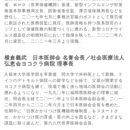
省。ＷＨＯ（世界保健機関）派遣、新型インフルエンザ対策
推進本部事務局次長、防衛省衛生監、厚労省保険局長などを
歴任し、二〇一七年七月に事務次官級のポストとして厚労省
に新設された医務技監に就任。医師資格を持つ医系技官のト
ップとして保健医療の制度づくりに携わる。新型コロナウイ
ルス感染症の初期対応において指揮を執った。二〇二〇年八
月に退官し、二〇二一年三月より現職。
横倉義武 日本医師会 名誉会長／社会医療法人
弘恵会ヨコクラ病院 理事長
久留米大学医学部を卒業後、同大学で外科医として勤務。ド
イツのデトモルト病院への留学などを経て、父親が開業する
ヨコクラ病院を継ぐ。現場で働く傍ら地域の医師会の活動に
携わるようになり、一九九〇年に福岡県医師会の理事に就
任。同会長を経て二〇一〇年より日本医師会副会長、二〇一
二年四月から二〇二〇年六月まで日本医師会会長を務めた。
任期中に「日医かかりつけ医機能研修制度」をスタートさ
せ、かかりつけ医の育成・質の向上を図るなど、さまざまな
課題に取り組んだ。第六八代世界医師会会長。