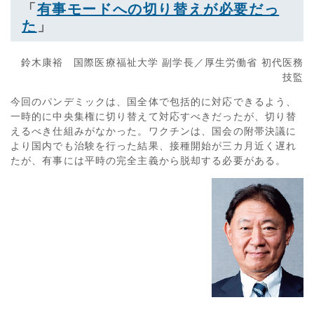
「
有事モードへの切り替えが必要だっ
た
」
鈴木康裕 国際医療福祉大学 副学長／厚生労働省 初代医務
技監
今回のパンデミックは、国全体で包括的に対応できるよう、
一時的に中央集権に切り替えて対応すべきだったが、切り替
えるべき仕組みがなかった。ワクチンは、国会の附帯決議に
より国内でも治験を行った結果、接種開始が三カ月近く遅れ
たが、有事には平時の完全主義から脱却する必要がある。