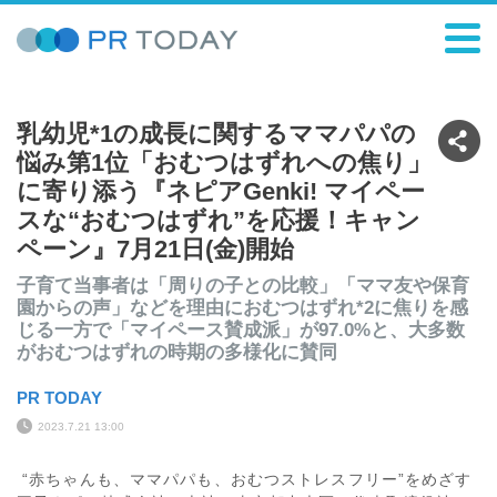
乳幼児*1の成長に関するママパパの
悩み第1位「おむつはずれへの焦り」
に寄り添う『ネピアGenki! マイペー
スな“おむつはずれ”を応援！キャン
ペーン』7月21日(金)開始
子育て当事者は「周りの子との比較」「ママ友や保育
園からの声」などを理由におむつはずれ*2に焦りを感
じる一方で「マイペース賛成派」が97.0%と、大多数
がおむつはずれの時期の多様化に賛同
PR TODAY
2023.7.21 13:00
“赤ちゃんも、ママパパも、おむつストレスフリー”をめざす