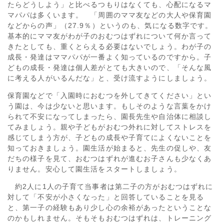
たらどうしよう」と比べるつもりはなくても、心配になるマ
マパパは多くいます。 「周囲のママ友などの大人や保育園
などからの声」（27.9％）というのも、気になる数字です。
基本的にママ友がわが子のおむつはずれについて何か言って
きたとしても、重くとらえる必要はないでしょう。わが子の
成長・発達はママパパが一番よく知っているのですから。子
どもの成長・発達は個人差がとても大きいので、「そんな風
に考える人がいるんだな」と、受け流すようにしましょう。
保育園などで「入園時におむつを外してきてください」とい
う園は、今は少ないと思います。もしそのような言葉をかけ
られて不安になってしまったら、園長先生や自治体に相談し
てみましょう。親や子どもがおむつ外れに対してストレスを
感じてしまう方が、子どもの成長や子育てによくないことを
知っておきましょう。園生活が始まると、先生の促しや、友
だちの様子を見て、おむつはずれが進むお子さんも少なくあ
りません。安心して園生活をスタートしましょう。
約2人に1人の子育て当事者は第二子の方がおむつはずれに
対して「不安が小さくなった」と回答していることを見る
と、第一子の経験もあり少し心の余裕があったということな
のかもしれません。そもそもおむつはずれは、トレーニング