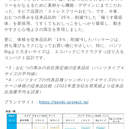
リーをかなえるために素材から機能・デザインにまでこだわ
った、ネピア品質の「ストレスフリーおむつ」です。今春、
おむつの厚みを従来品比約「25％」削減*3した「極うす吸収
体」を新採用。うすくてもおしっこをしっかり吸収し、動き
やすさと心地よさの両立を実現しました。
更に、体積を従来品比約「19％」削減*4したパッケージは、
持ち運びもラクになってお買い物にやさしい。特に、パンツ
Bigより大きいサイズは、エコバックにラクラクすっぽり入る
コンパクト設計です。
＊3：おむつの厚みの自社測定値の従来品比（パンツタイプ４
サイズの平均値）
＊4：パンツタイプの代表品種ジャンボパック４サイズのパッ
ケージ体積の従来品比較（2021年度当社出荷実績より従来品
比加重平均を試算）
ブランドサイト：
https://genki-project.jp/