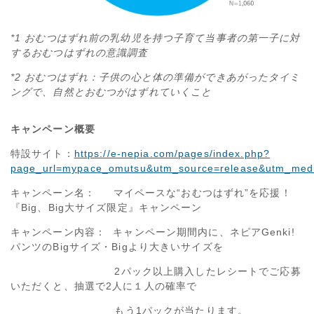
*1 おむつはずれ前の乳幼児を持つ子育て当事者の第一子に対
するおむつはずれの意識調査
*2 おむつはずれ：子供の心と体の準備ができあがったタイミ
ングで、自然とおむつがはずれていくこと
キャンペーン概要
特設サイト：
https://e-nepia.com/pages/index.php?
page_url=mypace_omutsu&utm_source=release&utm_me
キャンペーン名： マイペースな“おむつはずれ”を応援！
『Big、Big大サイズ限定』キャンペーン
キャンペーン内容： キャンペーン期間内に、ネピアGenki!
パンツのBigサイズ・Bigより大きいサイズを
2パック以上購入したレシートでご応募
いただくと、抽選で2人に１人の確率で
もう1パックが当たります。