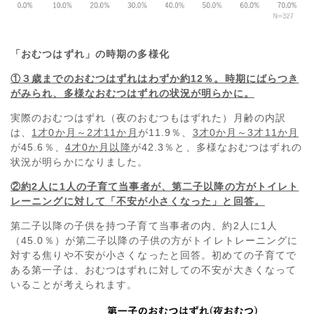
「おむつはずれ」の時期の多様化
①３歳までのおむつはずれはわずか約12％。時期にばらつき
がみられ、多様なおむつはずれの状況が明らかに。
実際のおむつはずれ（夜のおむつもはずれた）月齢の内訳
は、
1才0か月～2才11か月
が11.9％、
3才0か月～3才11か月
が45.6％、
4才0か月以降
が42.3％と、多様なおむつはずれの
状況が明らかになりました。
②約2人に1人の子育て当事者が、第二子以降の方がトイレト
レーニングに対して「不安が小さくなった」と回答。
第二子以降の子供を持つ子育て当事者の内、約2人に1人
（45.0％）が第二子以降の子供の方がトイレトレーニングに
対する焦りや不安が小さくなったと回答。初めての子育てで
ある第一子は、おむつはずれに対しての不安が大きくなって
いることが考えられます。