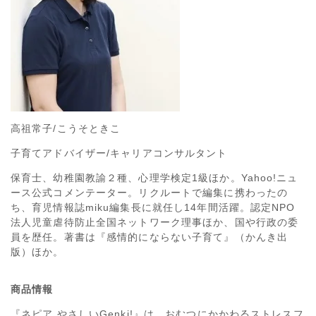
高祖常子/こうそときこ
子育てアドバイザー/キャリアコンサルタント
保育士、幼稚園教諭２種、心理学検定1級ほか。Yahoo!ニュ
ース公式コメンテーター。リクルートで編集に携わったの
ち、育児情報誌miku編集長に就任し14年間活躍。認定NPO
法人児童虐待防止全国ネットワーク理事ほか、国や行政の委
員を歴任。著書は『感情的にならない子育て』（かんき出
版）ほか。
商品情報
『ネピア やさしいGenki!』は、おむつにかかわるストレスフ