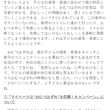
するというより、子どもの成長・発達に合わせて親が対応し
ていくと捉えるといいでしょう。おむつはずれの目安は、①
言葉が分かる、②おしっこの間隔があく、③トイレまで歩い
ていくことができる、という3つとされています。この条件が
そろっていないのに、無理やりトイレに連れて行ったり、お
むつを外して失敗したら怒るようなことがあると、トイレが
怖くなったり、失敗してはいけないとおしっこを過剰に我慢
してしまう場合があります。これは子どもの成長・発達にと
てもよくないことです。
おむつはずれは、親が子どもの成長・発達をキャッチし、
親子のコミュニケーションを重ねていく場でもあるのです。
生活の中で、外出の前にトイレに誘ってみたり、トイレでで
きたら「できたね」「気持ちよかったね」と声をかけること
で、子どもの達成感や自己肯定感も育まれていきます。そろ
そろおむつはずれの時期かなと思ったら、パンツを用意して
「どのパンツにする？」と子どもに選ばせるのもいいです
ね。
◇『マイペースな“おむつはずれ”を応援！キャンペーン』に
ついて