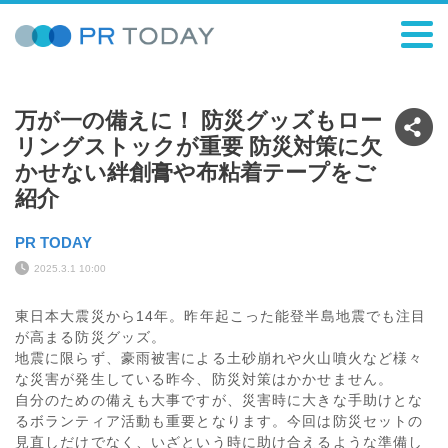
万が一の備えに！ 防災グッズもロー
リングストックが重要 防災対策に欠
かせない絆創膏や布粘着テープをご
紹介
PR TODAY
2025.3.1 10:00
東日本大震災から14年。昨年起こった能登半島地震でも注目
が高まる防災グッズ。
地震に限らず、豪雨被害による土砂崩れや火山噴火など様々
な災害が発生している昨今、防災対策はかかせません。
自分のための備えも大事ですが、災害時に大きな手助けとな
るボランティア活動も重要となります。今回は防災セットの
見直しだけでなく、いざという時に助け合えるような準備し