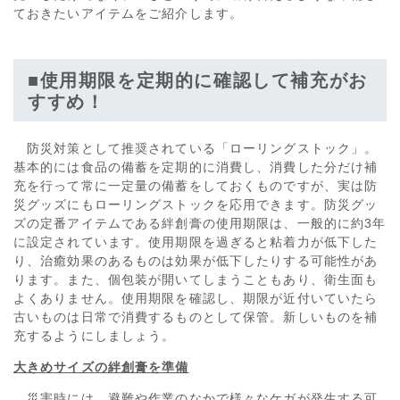
ておきたいアイテムをご紹介します。
■使用期限を定期的に確認して補充がお
すすめ！
防災対策として推奨されている「ローリングストック」。
基本的には食品の備蓄を定期的に消費し、消費した分だけ補
充を行って常に一定量の備蓄をしておくものですが、実は防
災グッズにもローリングストックを応用できます。防災グッ
ズの定番アイテムである絆創膏の使用期限は、一般的に約3年
に設定されています。使用期限を過ぎると粘着力が低下した
り、治癒効果のあるものは効果が低下したりする可能性があ
ります。また、個包装が開いてしまうこともあり、衛生面も
よくありません。使用期限を確認し、期限が近付いていたら
古いものは日常で消費するものとして保管。新しいものを補
充するようにしましょう。
大きめサイズの
絆創膏を準備
災害時には、避難や作業のなかで様々なケガが発生する可