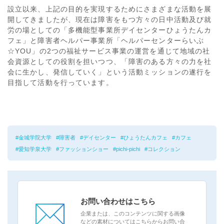
設立以来、上記の目的を実現するためにさまざまな活動を展
開してきましたが、現在は障害をもつ方々の日中活動及び就
労の場としての「多機能型事業所デイセンターひょうたんカ
フェ」と障害者ヘルパー事業所「ヘルパーセンターらいぶ
☆YOU」の2つの福祉サービス事業の運営を通じて地域の社
会資源としての役割を担いつつ、「障害のある方々の力を社
会に生かし、発信していく」という活動ミッションの遂行を
目指して活動を行っています。
金城学院大学
障害者
デイセンター
ひょうたんカフェ
カフェ
愛知学泉大学
ファッションショー
pichi-pichi
コレクション
お問い合わせはこちら
企業または、このコンテンツに関する画像
などの素材についてはこちらからお問い合