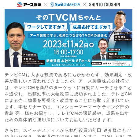
テレビCMは大きな投資であるにもかかわらず、効果測定・改
善が難しいと言われてきましたが、アース製薬株式会社様で
は、テレビCMを商品のターゲットに有効にリーチさせること
を追求し、出稿効率の大幅改善に成功されました。テレビCM
による売上効果を可視化・改善することにも取り組まれてい
ます。本セミナーでは、コンシューマーマーケティング部の
青島 亮一様をお招きし、テレビCMの課題感や、成果を出す
ための具体的な運用法についてお話しいただきます。
さらに、スイッチメディアから執行役員の前田 遼介様にもご
登壇いただき、新東通信の福瀬・吉川と共に、TVAL（※）で