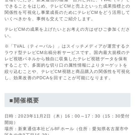
できることをはじめ、テレビCMと売上といった成果指標との
関係性を可視化し事業成長のためにテレビCMをどう活用して
いくべきかを、事例も交えてご紹介します。
テレビCMの成果を上げたいとお考えの方はぜひご参加くださ
い。
※「TVAL（ティーバル）」はスイッチメディアが運営するク
ラウド型テレビCM出稿分析サービスです。国内最大規模のテ
レビ視聴パネルから独自に収集したテレビ視聴データを保有
することで、多面的な切り口の属性情報によりターゲットを
絞り込むことや、テレビCM視聴と商品購入の関係性を可視化
し、効果改善のPDCAを回すことが可能になります。
■開催概要
日時：2023年11月2日（木）16：00～17：30（15：30受付
開始）
場所：新東通信本社ビル8Fホール（住所：愛知県名古屋市中
区丸の内3丁目16-29）