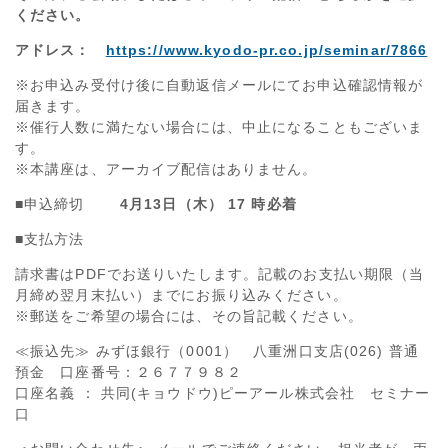
ください。
アドレス：
https://www.kyodo-pr.co.jp/seminar/7866
※お申込み受付け後に自動返信メールにてお申込確認情報が
届きます。
※催行人数に満たない場合には、中止になることもございま
す。
※本講座は、アーカイブ配信はありません。
■申込締切
4
月13日（木） 17 時必着
■支払方法
請求書は
PDF
でお送りいたします。記載のお支払い期限（当
月締め翌月末払い）までにお振り込みください。
※郵送をご希望の場合には、その旨記載ください。
≪振込先≫ みずほ銀行（0001） 八重洲口支店(026) 普通
預金 口座番号：２６７７９８２
口座名義 ： 共同(キョウドウ)ピーアール株式会社 セミナー
口