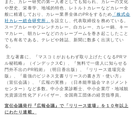
また、カレー研究の第一人者としても知られ、カレーの文化
や歴史、栄養学、地域的特色、レトルトカレーなどカレー全
般に精通しており、カレー業界全体の
PR
をするため
「株式会
社カレー総合研究所」
を設立し、代表取締役を務めている。
スープカレーやフレンチカレー、白カレー、カレー鍋、キー
マカレー、朝カレーなどのカレーブームを巻き起こしたこと
でも有名である。テレビや雑誌、新聞に数多く出演してい
る。
主な著書に、『マスコミがおもわず取り上げたくなる
PR
マ
ル秘戦略』（インデックス
C
）、『無料で一億人に知らせる
門外不出の
PR
戦術』（明日香出版）、『リリース道場完全
版』、『最強のビジネス文書リリースの書き方・使い方』
（宣伝会議）、『広報の実務』（日本能率協会マネジメント
センター）など多数。中小企業診断士、中小企業庁・地域観
光資源活性化アドバイザー、全国商工団体の経営指導員。
宣伝会議発行『広報会議』で「リリース道場」を１０年以上
にわたり連載。