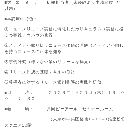
■対 象 者 ： 広報担当者（未経験より実務経験 ２年
以内）
■本講座の特色：
①ニュースリリース実務に特化したカリキュラム（実務に役
立つ実践ノウハウの修得）
②メディアが取り扱うニュース価値の理解（メディアが関心
を持つニュースの正体を知る）
③事例研究（様々な企業のリリースを拝見）
④リリース作成の基礎スキルの修得
⑤希望者に対するリリース添削指導の実践的研修
■日 時： ２０２３年４月２０日（木） １３：０
０～１７：３０
■会 場： 共同ピーアール セミナールーム
（東京都中央区築地
1
－
13
－
1
銀座松竹
スクエア
10
階）