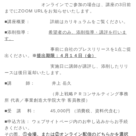
オンラインでご参加の場合は、講座の
3
日前
までに
ZOOM URL
をお知らせいたします。
■講座概要： 詳細はカリキュラムをご覧ください。
■添削指導：
希望者のみ、添削指導・講評を行いま
す。
事前に自社のプレスリリースを
1
点ご提
出ください。
※
提出期限：４月１４日（金）
実施日に講師が講評し、添削したリリ
ースは後日返却いたします。
■講 師：
井上 岳久
（井上戦略ＰＲコンサルティング事務
所 代表／事業創造大学院大学 客員教授）
■受 講 料：
45,000
円 （消費税、資料代含む）
■申込方法： ウェブサイトページ内のお申し込みからお手続
きください。
その際、
①会場、または②オンライン配信のどちらかを選択