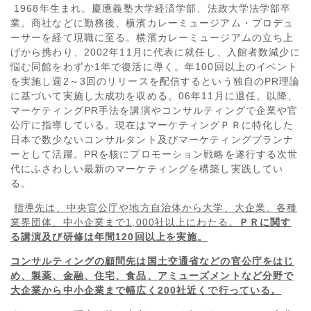
1968年生まれ。慶應義塾大学経済学部、法政大学法学部卒
業。商社などに勤務後、横濱カレーミュージアム・プロデュ
ーサーを経て現職に至る。横濱カレーミュージアムの立ち上
げから携わり、
2002
年
11
月に代表に就任し、入館者数減少に
悩む同館をわずか
1
年で復活に導く。年
100
回以上のイベント
を実施し週
2
～
3
回のリリースを配信するという独自の
PR
理論
に基づいて実施し大成功を収める。
06
年
11
月に退任。以降、
マーケティング
PR
手法を講演やコンサルティングで企業や官
公庁に指導している。現在はマーケティングＰＲに特化した
日本で数少ないコンサルタント及びマーケティングプランナ
ーとして活躍。
PR
を核にプロモーション戦略を遂行する次世
代にふさわしい最新のマーケティングを構築し実践してい
る。
指導先は、中央官公庁や地方自治体から大学、大企業、各種
業界団体、中小企業まで
1,000
社以上にわたる。
ＰＲに関す
る講演及び研修は年間
120
回以上を実施。
コンサルティングの顧問先は国土交通省などの官公庁をはじ
め、製薬、金融、住宅、食品、アミューズメントなど分野で
大企業から中小企業まで幅広く
200
社近くで行っている。