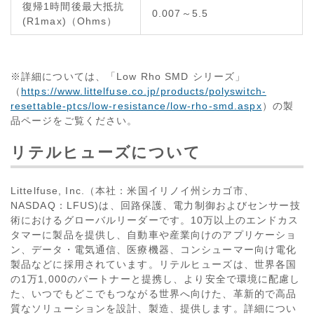
復帰1時間後最大抵抗
0.007～5.5
(R1max)（Ohms）
※詳細については、「Low Rho SMD シリーズ」
（
https://www.littelfuse.co.jp/products/polyswitch-
resettable-ptcs/low-resistance/low-rho-smd.aspx
）の製
品ページをご覧ください。
リテルヒューズについて
Littelfuse, Inc.（本社：米国イリノイ州シカゴ市、
NASDAQ：LFUS)は、回路保護、電力制御およびセンサー技
術におけるグローバルリーダーです。10万以上のエンドカス
タマーに製品を提供し、自動車や産業向けのアプリケーショ
ン、データ・電気通信、医療機器、コンシューマー向け電化
製品などに採用されています。リテルヒューズは、世界各国
の1万1,000のパートナーと提携し、より安全で環境に配慮し
た、いつでもどこでもつながる世界へ向けた、革新的で高品
質なソリューションを設計、製造、提供します。詳細につい