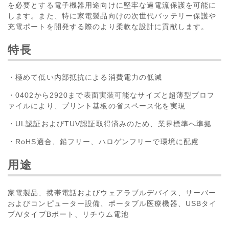
を必要とする電子機器用途向けに堅牢な過電流保護を可能に
します。また、特に家電製品向けの次世代バッテリー保護や
充電ポートを開発する際のより柔軟な設計に貢献します。
特長
・極めて低い内部抵抗による消費電力の低減
・0402から2920まで表面実装可能なサイズと超薄型プロフ
ァイルにより、プリント基板の省スペース化を実現
・UL認証およびTUV認証取得済みのため、業界標準へ準拠
・RoHS適合、鉛フリー、ハロゲンフリーで環境に配慮
用途
家電製品、携帯電話およびウェアラブルデバイス、サーバー
およびコンピューター設備、ポータブル医療機器、USBタイ
プA/タイプBポート、リチウム電池