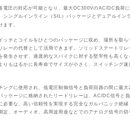
格電圧の対応が可能となり、最大DC300VのAC/DC負
。シングルインライン（SIL）パッケージとデュアルインラ
けます。
イッチとコイルをひとつのパッケージに収め、場所を取ら
リレーの代替として活用できます。ソリッドステートリレ
を発生させず、過渡的なスパイクに対する堅牢性も高くな
よりもはるかに長寿命でサイズが小さく、スイッチング速
チングに使用され、低電圧制御信号と負荷回路の間に最大2
パッケージに格納されたリードリレーは、AC/DC信号と
に必要な、高い信頼性を実現する完全なガルバニック絶縁
測定、オーディオ、高周波用途などでのアナログ信号の切