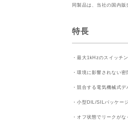
同製品は、当社の国内販
特長
・最大1kHzのスイッ
・環境に影響されない密
・競合する電気機械式デ
・小型DIL/SILパッ
・オフ状態でリークがな