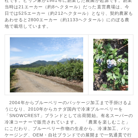
社です。ビリン家が1981年に創業した農園が起源です。創業
当時は21エーカー（約8ヘクタール）だった直営農場は、今
日では525エーカー（約212ヘクタール）となり、契約農家も
あわせると2800エーカー（約1133ヘクタール）にのぼる農
地で栽培しています。
2004年からブルーベリーのパッケージ加工まで手掛けるよ
うになり、2010年からカナダ国内で冷凍ブルーベリーを
「SNOWCREST」ブランドとして出荷開始。有名スーパーの
冷凍コーナーで販売されています。 「農業を楽しむこと」
にこだわり、ブルーベリー作物の生産から、冷凍加工、パッ
ケージング、OEM・自社ブランドでの展開まで一気通貫で行