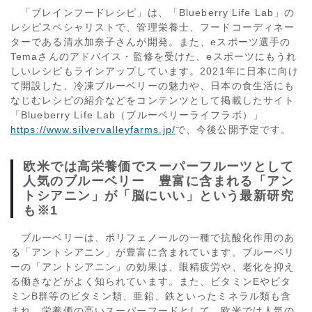
「ブレインフードレシピ」は、「Blueberry Life Lab」の
レシピスペシャリストで、管理栄養士、フードコーディネー
ターである清水加奈子さんが開発。また、eスポーツ選手の
Temaさんのアドバイス・監修を受けた、eスポーツにもうれ
しいレシピもラインアップしています。2021年に日本に向け
て開設した、冷凍ブルーベリーの魅力や、日本の食生活にも
なじむレシピの紹介などをコンテンツとして掲載したサイト
「Blueberry Life Lab（ブルーベリーライフラボ）」
https://www.silvervalleyfarms.jp/
で、今後公開予定です。
欧米では高栄養価でスーパーフルーツとして
人気のブルーベリー 豊富に含まれる「アン
トシアニン」が「脳にいい」という最新研究
も※1
ブルーベリーは、ポリフェノールの一種で抗酸化作用のあ
る「アントシアニン」が豊富に含まれています。ブルーベリ
ーの「アントシアニン」の効果は、眼精疲労や、老化を抑え
る働きなどがよく知られています。また、ビタミンEやビタ
ミンB群等のビタミン類、亜鉛、鉄といったミネラル類も含
まれ、栄養価の高いスーパーフードとして、欧米では人気の