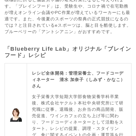
す。「ブレインフード」は、受験生や、コロナ禍で在宅勤務
が増えオンライン会議やPC作業が増えているワーカーにも最
適です。また、今後夏のスポーツの祭典の正式競技になるの
では？と注目されているeスポーツは、脳と目を酷使します。
ブルーベリーの「アントシアニン」がおすすめです。
「Blueberry Life Lab」オリジナル「ブレイン
フード」レシピ
レシピ全体開発：管理栄養士、フードコーデ
ィネーター 清水 加奈子（しみず・かなこ）
さん
女子栄養大学短期大学部食物栄養学科卒業
後、株式会社ヤクルト本社中央研究所にて研
究職に従事。退職後、お弁当の商品開発、販
売促進、ワインカフェの立ち上げ等に関わ
り、フードコーディネーターとして活動をス
タート。レシピの提案、調理・スタイリン
グ、食に関するイベントの企画・運営等を行