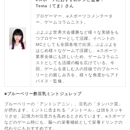
Tema
（てま）さん
プロゲーマー、
e
スポーツコメンテータ
ー、ゲームコラムニスト。
ぷよぷよ世界大会優勝など様々な実績をも
つプロゲーマーとして活躍。イベントの
MC
としても全国各地で出演。ぷよぷよを
はじめ様々なゲームで活躍し、
e
スポーツ
業界全体にも詳しいため、ゲームコラムニ
ストとしても活躍の幅を広げている。今
回、ゲームを楽しむ人の目線でのブルーベ
リーとの親しみ方を、様々な角度からアド
バイス・監修。
■ブルーベリー酢豆乳ミントジュレップ
ブルーベリーの「アントシアニン」、豆乳の「タンパク質」
が摂れます。ミントに含まれる「メントール」は頭をスッキ
リさせ、記憶力や注意力を高めるとされています。eスポーツ
などのゲーム時にも、脳への栄養補給として栄養ドリンクの
代わりにもおすすめです。