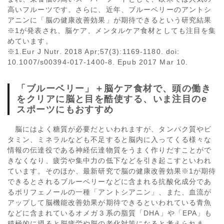
高いフルーツです。さらに、近年、ブルーベリーのアントシ
アニンに「脳の健康改善効果」が期待できるという研究結果
※1が発表され、脳ケア、メンタルケア食材としても注目を集
めています。
※1.Eur J Nutr. 2018 Apr;57(3):1169-1180. doi:
10.1007/s00394-017-1400-8. Epub 2017 Mar 10.
「ブルーベリー」＋脳ケア食材で、頭の働き
をクリアに脳と目を酷使する、いま注目のe
スポーツにもおすすめ
脳にはよく糖質が必要だといわれますが、タンパク質やビ
タミン、ミネラルなども不足すると脳内に入ってくる様々な
情報の伝達役である神経伝達物質をうまく作りだすことがで
きなくなり、疲労や集中力の低下などを引き起こすといわれ
ています。そのほか、最新研究で脳の健康改善効果※1が期待
できるとされるブルーベリーなどに含まれる抗酸化成分であ
るポリフェノールの一種「アントシアニン」、また、血流が
アップして脳機能改善効果が期待できるといわれている青魚
などに含まれているオメガ３系の脂質「DHA」や「EPA」も
積極的に摂ると脳疲労や脳の老化対策になると考えられま