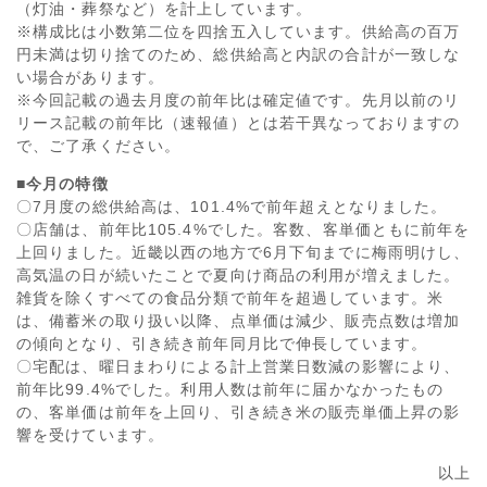
（灯油・葬祭など）を計上しています。
※構成比は小数第二位を四捨五入しています。供給高の百万
円未満は切り捨てのため、総供給高と内訳の合計が一致しな
い場合があります。
※今回記載の過去月度の前年比は確定値です。先月以前のリ
リース記載の前年比（速報値）とは若干異なっておりますの
で、ご了承ください。
■今月の特徴
〇7月度の総供給高は、101.4%で前年超えとなりました。
〇店舗は、前年比105.4%でした。客数、客単価ともに前年を
上回りました。近畿以西の地方で6月下旬までに梅雨明けし、
高気温の日が続いたことで夏向け商品の利用が増えました。
雑貨を除くすべての食品分類で前年を超過しています。米
は、備蓄米の取り扱い以降、点単価は減少、販売点数は増加
の傾向となり、引き続き前年同月比で伸長しています。
〇宅配は、曜日まわりによる計上営業日数減の影響により、
前年比99.4%でした。利用人数は前年に届かなかったもの
の、客単価は前年を上回り、引き続き米の販売単価上昇の影
響を受けています。
以上