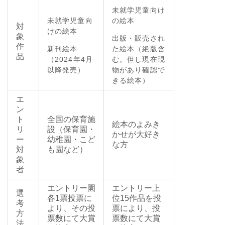
未就学児童向け
未就学児童向
の絵本
対
けの絵本
象
出版・販売され
作
新刊絵本
た絵本（絶版含
品
（2024年4月
む。但し現在現
以降発売）
物があり確認で
きる絵本）
エ
ン
ト
全国の保育施
絵本のよみき
リ
設（保育園・
かせが大好き
ー
幼稚園・こど
な方
対
も園など）
象
者
エントリー園
エントリー上
選
各1票投票に
位15作品を投
考
より、その投
票により、投
方
票数にて大賞
票数にて大賞
法