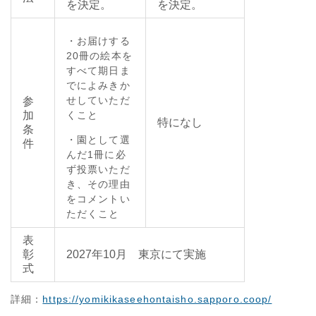
を決定。
を決定。
・お届けする
20冊の絵本を
すべて期日ま
でによみきか
せしていただ
参
加
くこと
特になし
条
・園として選
件
んだ1冊に必
ず投票いただ
き、その理由
をコメントい
ただくこと
表
彰
2027年10月 東京にて実施
式
詳細：
https://yomikikaseehontaisho.sapporo.coop/