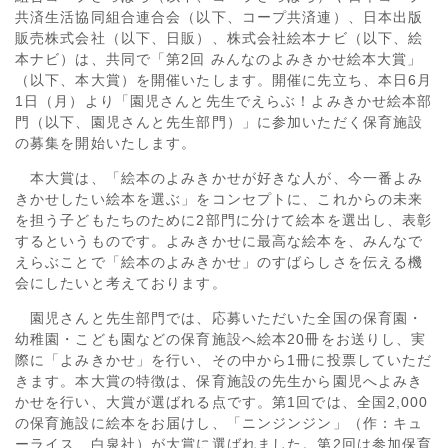
共済生活協同組合連合会（以下、コープ共済連）、日本出版
販売株式会社（以下、日販）、株式会社絵本ナビ（以下、絵
本ナビ）は、共同で「第2回 みんなのよみきかせ絵本大賞」
（以下、本大賞）を開催いたします。開催に先立ち、本日6月
1日（月）より「園児さんと先生でえらぶ！よみきかせ絵本部
門（以下、園児さんと先生部門）」に参加いただく保育施設
の募集を開始いたします。
本大賞は、「絵本のよみきかせが好きな人が、今一番よみ
きかせしたい絵本を選ぶ」をコンセプトに、これからの未来
を担う子どもたちのために2部門に分けて絵本を選出し、表彰
するというものです。よみきかせに最高な絵本を、みんなで
えらぶことで「絵本のよみきかせ」のすばらしさを伝える機
会にしたいと考えております。
園児さんと先生部門では、応募いただいた全国の保育園・
幼稚園・こども園などの保育施設へ絵本20冊をお送りし、実
際に「よみきかせ」を行い、その中から1冊に投票していただ
きます。本大賞の特徴は、保育施設の先生から園児へよみき
かせを行い、大賞が選ばれる点です。第1回では、全国2,000
の保育施設に絵本をお届けし、「ニンジンジン」（作：キュ
ーライス、白泉社）が大賞に選ばれました。第2回は参加保育