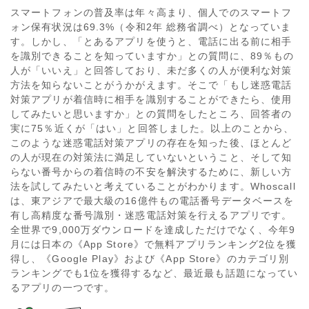
スマートフォンの普及率は年々高まり、個人でのスマートフ
ォン保有状況は69.3%（令和2年 総務省調べ）となっていま
す。しかし、「とあるアプリを使うと、電話に出る前に相手
を識別できることを知っていますか」との質問に、89％もの
人が「いいえ」と回答しており、未だ多くの人が便利な対策
方法を知らないことがうかがえます。そこで「もし迷惑電話
対策アプリが着信時に相手を識別することができたら、使用
してみたいと思いますか」との質問をしたところ、回答者の
実に75％近くが「はい」と回答しました。以上のことから、
このような迷惑電話対策アプリの存在を知った後、ほとんど
の人が現在の対策法に満足していないということ、そして知
らない番号からの着信時の不安を解決するために、新しい方
法を試してみたいと考えていることがわかります。Whoscall
は、東アジアで最大級の16億件もの電話番号データベースを
有し高精度な番号識別・迷惑電話対策を行えるアプリです。
全世界で9,000万ダウンロードを達成しただけでなく、今年9
月には日本の《App Store》で無料アプリランキング2位を獲
得し、《Google Play》および《App Store》のカテゴリ別
ランキングでも1位を獲得するなど、最近最も話題になってい
るアプリの一つです。