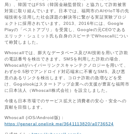
局）、韓国ではFSS（韓国金融監督院）と協力して詐欺被害
対策に取り組んでいます。日本では、福岡市のAIやIoT等の先
端技術を活用した社会課題の解決等に繋がる実証実験プロジ
ェクトに採用されています。2013、2016年には、Google
Playの「ベストアプリ」を受賞し、Googleの元CEOである
エリック・シュミット氏も自身のスピーチでWhoscallについ
て称賛しました。
Whoscallでは、膨大なデータベース及びAI技術を用いて詐欺
の電話番号を検出できます。SMSを利用した詐欺の場合、
Whoscallがハイパーリンクスキャンテクノロジーを用いて、
わずか0.5秒でアンドロイド対応端末に不審なSMS、及び悪
意のあるリンクを検出します。コロナ詐欺の急増などを受
け、Gogolookはスタートアップ企業への支援が豊富な福岡市
に日本法人（Whoscall株式会社）を設立しました。
今後も日本市場でのサービス拡大と消費者の安心・安全への
貢献を目指します。
Whoscall (iOS/Android版)：
https://general.onelink.me/3641113820/a0736524