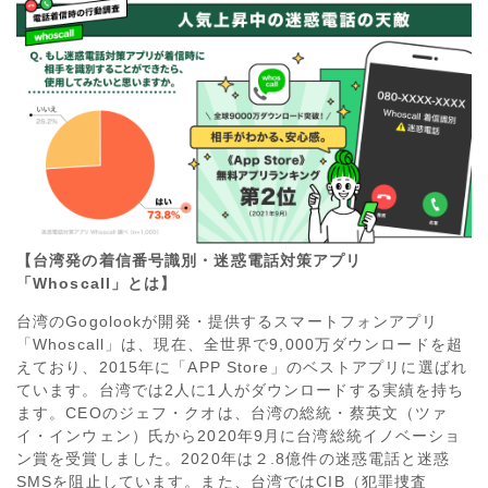
【台湾発の着信番号識別・迷惑電話対策アプリ
「Whoscall」とは】
台湾のGogolookが開発・提供するスマートフォンアプリ
「Whoscall」は、現在、全世界で9,000万ダウンロードを超
えており、2015年に「APP Store」のベストアプリに選ばれ
ています。台湾では2人に1人がダウンロードする実績を持ち
ます。CEOのジェフ・クオは、台湾の総統・蔡英文（ツァ
イ・インウェン）氏から2020年9月に台湾総統イノベーショ
ン賞を受賞しました。2020年は２.8億件の迷惑電話と迷惑
SMSを阻止しています。また、台湾ではCIB（犯罪捜査