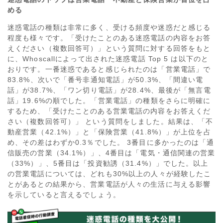
める
迷惑電話の種類は非常に多く、受ける頻度や迷惑だと感じる
程度も様々です。「受けたことのある迷惑電話の内容をお答
えください（複数回答可）」という質問に対する回答をもと
に、Whoscallによって出された迷惑電話 Top 5 は以下のと
おりです。一番迷惑であると感じられたのは「営業電話」で
83.8%、次いで「番号非通知電話」が50.3%、「間違い電
話」が38.7%、「ワン切り電話」が28.4%、最後が「無言電
話」19.6%の順でした。「営業電話」の種類をさらに明確に
するため、「受けたことのある営業電話の内容をお答えくだ
さい（複数回答可）」 という質問をしました。結果は、「不
動産営業（42.1%）」と「保険営業（41.8%）」が上位を占
め、その差はわずか0.3％でした。 3番目に多かったのは「通
信販売の営業（34.1%）」、4番目は「電気・通信関連の営業
（33%）」、5番目は「投資勧誘（31.4%）」でした。以上
の営業電話については、どれも30%以上の人々が経験したこ
とがあるとの結果から、営業電話が人々の生活に与える影響
を示していると言えるでしょう。