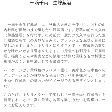
「一滴千両生貯蔵酒」は、秋田の天然水を使用し、同社の山
内杜氏が伝統の技で醸した生貯蔵酒です。貯蔵の前の火入れ
（加熱処理）を行わず、出荷前に一度だけ火入れを行った生
貯蔵酒ならではの芳醇な旨みと、フレッシュな風味が存分に
楽しめます。また、キリリと冷やすことで、生貯蔵酒の爽や
かな味わいがより引き立ちます。白身魚のお刺身や、豆腐料
理、稲庭うどんや蕎麦などの淡泊で清涼な風味をもつ料理と
相性がよく、食中酒としても最適です。
パッケージは、黄緑色のフロスト瓶に、黄緑色から水色への
グラデーションが爽やかな色合いのラベルを採用し、「一滴
千両生貯蔵酒」の味わいがイメージできるデザインとしまし
た。
このたび、キリリと冷やして楽しむ「一滴千両生貯蔵酒」を
発売することで、夏に最適な冷酒を楽しみたいお客様のニー
ズにお応えします。