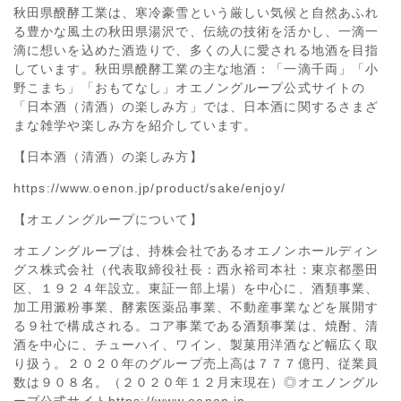
秋田県醗酵工業は、寒冷豪雪という厳しい気候と自然あふれ
る豊かな風土の秋田県湯沢で、伝統の技術を活かし、一滴一
滴に想いを込めた酒造りで、多くの人に愛される地酒を目指
しています。秋田県醗酵工業の主な地酒：「一滴千両」「小
野こまち」「おもてなし」オエノングループ公式サイトの
「日本酒（清酒）の楽しみ方」では、日本酒に関するさまざ
まな雑学や楽しみ方を紹介しています。
【日本酒（清酒）の楽しみ方】
https://www.oenon.jp/product/sake/enjoy/
【オエノングループについて】
オエノングループは、持株会社であるオエノンホールディン
グス株式会社（代表取締役社長：西永裕司本社：東京都墨田
区、１９２４年設立。東証一部上場）を中心に、酒類事業、
加工用澱粉事業、酵素医薬品事業、不動産事業などを展開す
る９社で構成される。コア事業である酒類事業は、焼酎、清
酒を中心に、チューハイ、ワイン、製菓用洋酒など幅広く取
り扱う。２０２０年のグループ売上高は７７７億円、従業員
数は９０８名。（２０２０年１２月末現在）◎オエノングル