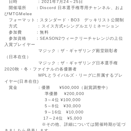
日時 ：2021年7月24～25日
開催場所 ：Discord 日本選手権専用チャンネル、およ
びMTGMelee
フォーマット：スタンダード・BO3 デッキリスト公開制
方式 ：スイス方式+シングルエリミネーション
参加費 ：無料
参加資格 ：SEASON2ウィークリーチャレンジの上位
入賞プレイヤー
マジック：ザ・ギャザリング殿堂顕彰者
（日本在住）
マジック：ザ・ギャザリング日本選手権
2020秋・冬・ファイナルの各優勝者
MPLとライバルズ・リーグに所属するプレ
イヤー(日本在住)
賞金 ：優勝 ¥500,000（副賞調整中）
準優勝 ¥200,000
3～4位 ¥100,000
5～8位 ¥30,000
9～16位 ¥10,000
17～24位 ¥5,000
※その他、詳細については開催時期が近づ
きましたら発表します