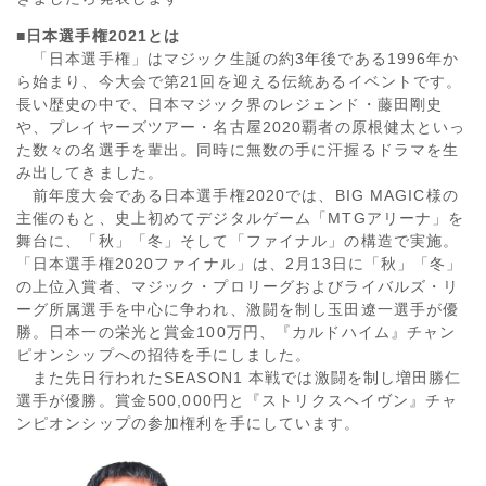
■
日本選手権2021とは
「日本選手権」はマジック生誕の約3年後である1996年か
ら始まり、今大会で第21回を迎える伝統あるイベントです。
長い歴史の中で、日本マジック界のレジェンド・藤田剛史
や、プレイヤーズツアー・名古屋2020覇者の原根健太といっ
た数々の名選手を輩出。同時に無数の手に汗握るドラマを生
み出してきました。
前年度大会である日本選手権2020では、BIG MAGIC様の
主催のもと、史上初めてデジタルゲーム「MTGアリーナ」を
舞台に、「秋」「冬」そして「ファイナル」の構造で実施。
「日本選手権2020ファイナル」は、2月13日に「秋」「冬」
の上位入賞者、マジック・プロリーグおよびライバルズ・リ
ーグ所属選手を中心に争われ、激闘を制し玉田遼一選手が優
勝。日本一の栄光と賞金100万円、『カルドハイム』チャン
ピオンシップへの招待を手にしました。
また先日行われたSEASON1 本戦では激闘を制し増田勝仁
選手が優勝。賞金500,000円と『ストリクスヘイヴン』チャ
ンピオンシップの参加権利を手にしています。