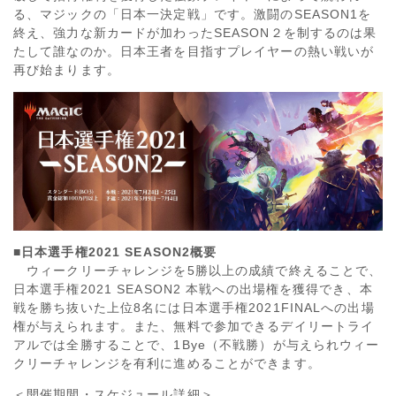
る、マジックの「日本一決定戦」です。激闘のSEASON1を
終え、強力な新カードが加わったSEASON２を制するのは果
たして誰なのか。日本王者を目指すプレイヤーの熱い戦いが
再び始まります。
■
日本選手権2021 SEASON2概要
ウィークリーチャレンジを5勝以上の成績で終えることで、
日本選手権2021 SEASON2 本戦への出場権を獲得でき、本
戦を勝ち抜いた上位8名には日本選手権2021FINALへの出場
権が与えられます。また、無料で参加できるデイリートライ
アルでは全勝することで、1Bye（不戦勝）が与えられウィー
クリーチャレンジを有利に進めることができます。
＜開催期間・スケジュール詳細＞