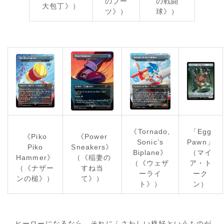
のブー
の戦闘
大包丁》）
ツ》）
球》）
《Tornado,
「Egg
《Piko
《Power
Sonic’s
Pawn」
Piko
Sneakers》
Biplane》
（マイ
Hammer》
（《稲妻の
（《ウェザ
ア・ト
（《ナザー
すね当
ーライ
ーク
ンの槌》）
て》）
ト》）
ン）
ヒーローになるなら、それにふさわしい格好というものが