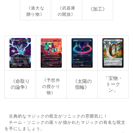
《過大な
《武器庫
《加工》
贈り物》
の開放》
「宝物・
《予想外
《命取り
《太陽の
トーク
の授かり
の論争》
指輪》
ン」
物》
古典的なマジックの呪文がソニックの雰囲気に！
チーム・ソニックの面々が描かれたマジックの有名な呪文
を手にしましょう。