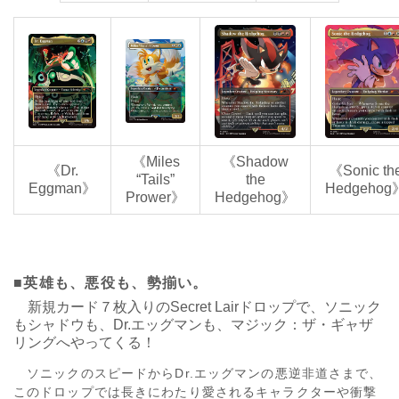
《Miles
《Shadow
《Dr.
《Sonic th
“Tails”
the
Eggman》
Hedgehog
Prower》
Hedgehog》
■英雄も、悪役も、勢揃い。
新規カード７枚入りのSecret Lairドロップで、ソニック
もシャドウも、Dr.エッグマンも、マジック：ザ・ギャザ
リングへやってくる！
ソニックのスピードからDr.エッグマンの悪逆非道さまで、
このドロップでは長きにわたり愛されるキャラクターや衝撃