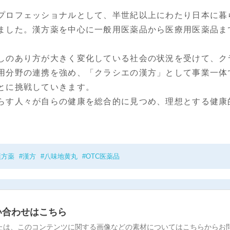
ロフェッショナルとして、半世紀以上にわたり日本に暮
ました。漢方薬を中心に一般用医薬品から医療用医薬品ま
しのあり方が大きく変化している社会の状況を受けて、ク
用分野の連携を強め、「クラシエの漢方」として事業一体
とに挑戦していきます。
らす人々が自らの健康を総合的に見つめ、理想とする健康
。
漢方薬
漢方
八味地黄丸
OTC医薬品
い合わせはこちら
たは、このコンテンツに関する画像などの素材についてはこちらからお