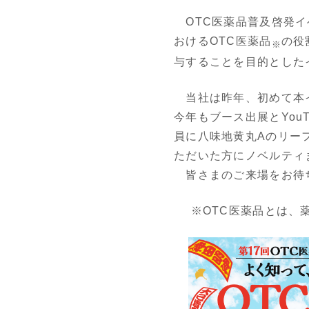
OTC医薬品普及啓発イ
おけるOTC医薬品
の役
※
与することを目的とした
当社は昨年、初めて本イ
今年もブース出展とYou
員に八味地黄丸Aのリー
ただいた方にノベルティ
皆さまのご来場をお待
※OTC医薬品とは、