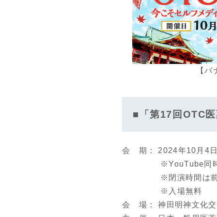
【バナー
■「第17回OT
会 期： 2024年10月4
※YouTube同時
※閉演時間は前後す
※入場無料
会 場： 神田明神文化