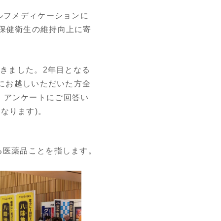
ルフメディケーションに
保健衛生の維持向上に寄
だきました。2年目となる
スにお越しいただいた方全
、アンケートにご回答い
なります)。
る医薬品ことを指します。