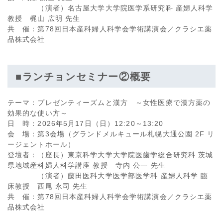
（演者）名古屋大学大学院医学系研究科 産婦人科学
教授 梶山 広明 先生
共 催：第78回日本産科婦人科学会学術講演会／クラシエ薬
品株式会社
■ランチョンセミナー②概要
テーマ：プレゼンティーズムと漢方 ～女性医療で漢方薬の
効果的な使い方～
日 時：2026年5月17日（日）12:20～13:20
会 場：第3会場（グランドメルキュール札幌大通公園 2F リ
ージェントホール）
登壇者：（座長）東京科学大学大学院医歯学総合研究科 茨城
県地域産科婦人科学講座 教授 寺内 公一 先生
（演者）藤田医科大学医学部医学科 産婦人科学 臨
床教授 西尾 永司 先生
共 催：第78回日本産科婦人科学会学術講演会／クラシエ薬
品株式会社