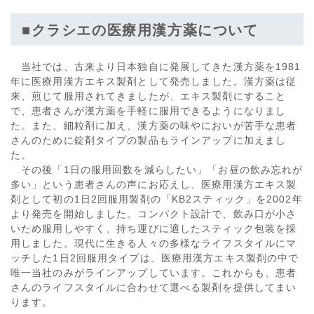
■クラシエの医療用漢方薬について
当社では、古来より日本独自に発展してきた漢方薬を1981
年に医療用漢方エキス製剤として発売しました。漢方薬は従
来、煎じて服用されてきましたが、エキス製剤にすること
で、患者さんが漢方薬を手軽に服用できるようになりまし
た。また、細粒剤に加え、漢方薬の味やにおいが苦手な患者
さんのために錠剤タイプの製品もラインアップに加えまし
た。
その後「1日の服用回数を減らしたい」「お昼の飲み忘れが
多い」という患者さんの声にお応えし、医療用漢方エキス製
剤として初の1日2回服用製剤の「KB2スティック」を2002年
より発売を開始しました。コンパクト設計で、飲み口が小さ
いため服用しやすく、持ち運びに適したスティック包装を採
用しました。現代に生きる人々の多様なライフスタイルにマ
ッチした1日2回服用タイプは、医療用漢方エキス製剤の中で
唯一当社のみがラインアップしています。これからも、患者
さんのライフスタイルに合わせて選べる製剤を提供してまい
ります。