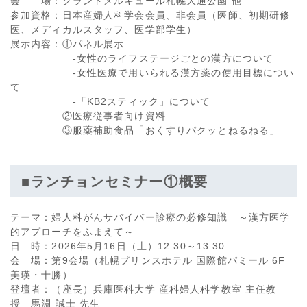
会 場：グランドメルキュール札幌大通公園 他
参加資格：日本産婦人科学会会員、非会員（医師、初期研修
医、メディカルスタッフ、医学部学生）
展示内容：①パネル展示
-女性のライフステージごとの漢方について
-女性医療で用いられる漢方薬の使用目標につい
て
-「KB2スティック」について
②医療従事者向け資料
③服薬補助食品「おくすりパクッとねるねる」
■ランチョンセミナー①概要
テーマ：婦人科がんサバイバー診療の必修知識 ～漢方医学
的アプローチをふまえて～
日 時：2026年5月16日（土）12:30～13:30
会 場：第9会場（札幌プリンスホテル 国際館パミール 6F
美瑛・十勝）
登壇者：（座長）兵庫医科大学 産科婦人科学教室 主任教
授 馬淵 誠士 先生