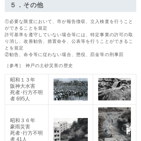
５．その他
①必要な限度において、市が報告徴収、立入検査を行うこと
ができることを規定
許可基準を遵守していない場合等には、特定事業の許可の取
り消し、改善勧告、措置命令、公表等を行うことができるこ
とを規定
②勧告、命令等に従わない場合、懲役、罰金等の刑事罰
［参考］ 神戸の土砂災害の歴史
昭和１３年
阪神大水害
死者･行方不明
者 695人
昭和３６年
豪雨災害
死者･行方不明
者 41人