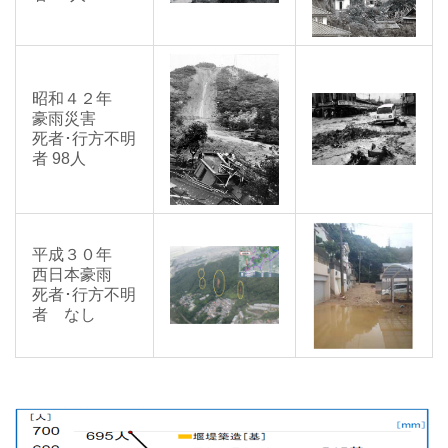
昭和４２年
豪雨災害
死者･行方不明
者 98人
平成３０年
西日本豪雨
死者･行方不明
者 なし