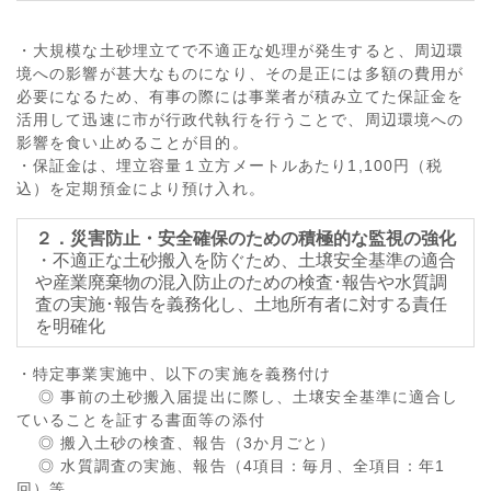
・大規模な土砂埋立てで不適正な処理が発生すると、周辺環
境への影響が甚大なものになり、その是正には多額の費用が
必要になるため、有事の際には事業者が積み立てた保証金を
活用して迅速に市が行政代執行を行うことで、周辺環境への
影響を食い止めることが目的。
・保証金は、埋立容量１立方メートルあたり1,100円（税
込）を定期預金により預け入れ。
２．災害防止・安全確保のための積極的な監視の強化
・不適正な土砂搬入を防ぐため、土壌安全基準の適合
や産業廃棄物の混入防止のための検査･報告や水質調
査の実施･報告を義務化し、土地所有者に対する責任
を明確化
・特定事業実施中、以下の実施を義務付け
◎ 事前の土砂搬入届提出に際し、土壌安全基準に適合し
ていることを証する書面等の添付
◎ 搬入土砂の検査、報告（3か月ごと）
◎ 水質調査の実施、報告（4項目：毎月、全項目：年1
回）等