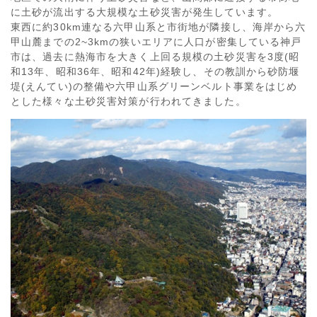
に土砂が流出する大規模な土砂災害が発生しています。
東西に約30km連なる六甲山系と市街地が隣接し、海岸から六
甲山麓までの2~3kmの狭いエリアに人口が密集している神戸
市は、過去に熱海市を大きく上回る規模の土砂災害を3度(昭
和13年、昭和36年、昭和42年)経験し、その教訓から砂防堰
堤(えんてい)の整備や六甲山系グリーンベルト事業をはじめ
とした様々な土砂災害対策が行われてきました。