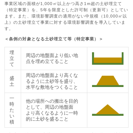
事業区域の面積が1,000㎡以上かつ高さ1m超の土砂埋立て
（特定事業）を、5年を限度とした許可制（更新可）としてい
ます。また、環境影響調査の適用がない中規模（10,000㎡以
上）の土砂埋立て事業に対する環境影響調査を導入していま
す。
＜条例の対象となる土砂埋立て等（特定事業）＞
埋
周辺の地盤面より低い地
立
点を埋め立てること
て
周辺の地盤面より高くな
盛
るように土砂等を盛り、
土
水平な敷地をつくること
一
他の場所への搬出を目的
時
として、周辺の地盤面
た
より高くなるように一時
い
的に土砂を盛ること
積