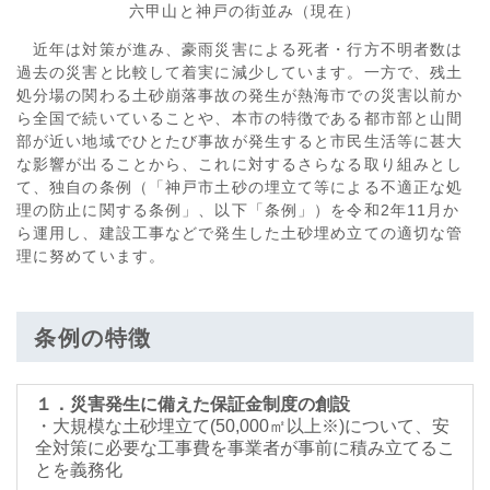
六甲山と神戸の街並み（現在）
近年は対策が進み、豪雨災害による死者・行方不明者数は
過去の災害と比較して着実に減少しています。一方で、残土
処分場の関わる土砂崩落事故の発生が熱海市での災害以前か
ら全国で続いていることや、本市の特徴である都市部と山間
部が近い地域でひとたび事故が発生すると市民生活等に甚大
な影響が出ることから、これに対するさらなる取り組みとし
て、独自の条例（「神戸市土砂の埋立て等による不適正な処
理の防止に関する条例」、以下「条例」）を令和2年11月か
ら運用し、建設工事などで発生した土砂埋め立ての適切な管
理に努めています。
条例の特徴
１．災害発生に備えた保証金制度の創設
・大規模な土砂埋立て(50,000㎡以上※)について、安
全対策に必要な工事費を事業者が事前に積み立てるこ
とを義務化