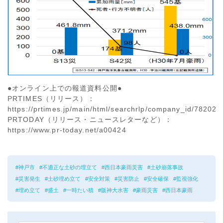
●オンライン上での報道資料公開●
PRTIMES（リリース）：
https://prtimes.jp/main/html/searchrlp/company_id/78202
PRTODAY（リリース・ニュースレターなど）：
https://www.pr-today.net/a00424
神戸市
不適正な土砂の埋立て
西日本豪雨災害
土砂崩落事故
災害発生
土砂埋め立て
安全対策
災害防止
安全確保
監視強化
埋め立て
盛土
一時たい積
阪神大水害
豪雨災害
西日本豪雨