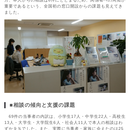
重要であるという、全国初の窓口開設からの課題も見えてき
ました。
■相談の傾向と支援の課題
69件の当事者の内訳は、小学生
17
人・中学生
22
人・高校生
13
人・大学生・大学院生
6
人・社会人
11
人で本人の相談はわ
ずか９％でした。また、実際に当事者・家族に会えたのは
25