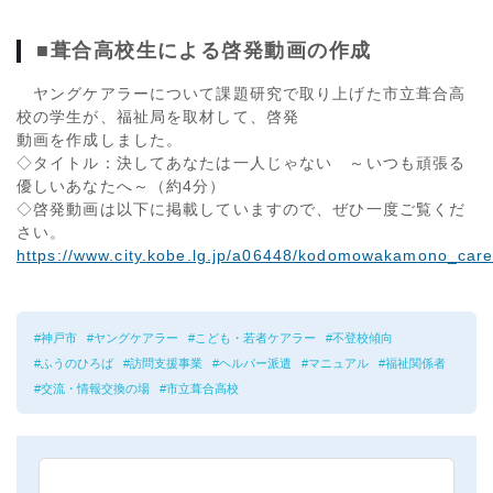
■葺合高校生による啓発動画の作成
ヤングケアラーについて課題研究で取り上げた市立葺合高
校の学生が、福祉局を取材して、啓発
動画を作成しました。
◇タイトル：決してあなたは一人じゃない ～いつも頑張る
優しいあなたへ～（約4分）
◇啓発動画は以下に掲載していますので、ぜひ一度ご覧くだ
さい。
https://www.city.kobe.lg.jp/a06448/kodomowakamono_care
神戸市
ヤングケアラー
こども・若者ケアラー
不登校傾向
ふうのひろば
訪問支援事業
ヘルパー派遣
マニュアル
福祉関係者
交流・情報交換の場
市立葺合高校