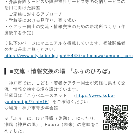
・介護保険サービスや障害福祉サービス等の公的サービスの
活用に向けた調整
・ご家族に対するアプローチ
・学校等における見守り、寄り添い
・ケアラー同士の交流・情報交換のための居場所づくり（年
度後半を予定）
※以下のページにマニュアルを掲載しています。福祉関係者
の方は是非ご覧ください。
https://www.city.kobe.lg.jp/a06448/kodomowakamono_care
■交流・情報交換の場 『ふぅのひろば』
神戸市では、こども・若者ケアラー同士が気軽に集えて交
流・情報交換する場を設けています。
開催日は「こうべユースネット」（
https://www.kobe-
youthnet.jp/?cat=16
）をご確認ください。
◇場所：神戸市青少年会館
※「ふぅ」は、ひと呼吸（休憩）、ゆったり、
潮風（神戸の風）、Future（未来）の意味をこ
めました。