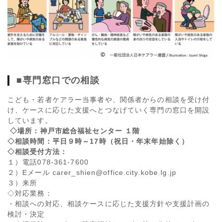
■専門窓口での相談
こども・若者ケアラー当事者や、関係者からの相談を受け付
け、ケースに応じた支援へとつなげていく専門の窓口を開設
しています。
◇場所：神戸市総合福祉センター １階
◇相談時間：平日９時～
17
時（祝日・年末年始除く）
◇相談受付方法：
１）電話078-361-7600
２）Eメール carer_shien@office.city.kobe.lg.jp
３）来所
◇対応業務：
・相談への対応、相談ケースに応じた支援方針や支援計画の
検討・決定