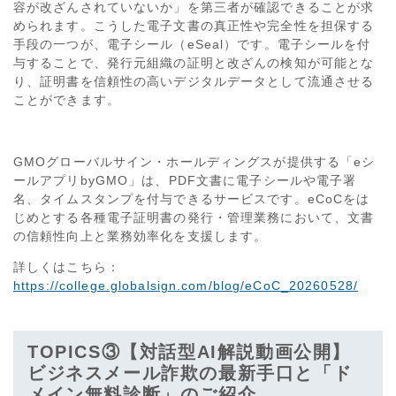
容が改ざんされていないか」を第三者が確認できることが求
められます。こうした電子文書の真正性や完全性を担保する
手段の一つが、電子シール（eSeal）です。電子シールを付
与することで、発行元組織の証明と改ざんの検知が可能とな
り、証明書を信頼性の高いデジタルデータとして流通させる
ことができます。
GMOグローバルサイン・ホールディングスが提供する「eシ
ールアプリbyGMO」は、PDF文書に電子シールや電子署
名、タイムスタンプを付与できるサービスです。eCoCをは
じめとする各種電子証明書の発行・管理業務において、文書
の信頼性向上と業務効率化を支援します。
詳しくはこちら：
https://college.globalsign.com/blog/eCoC_20260528/
TOPICS③【対話型AI解説動画公開】
ビジネスメール詐欺の最新手口と「ド
メイン無料診断」のご紹介