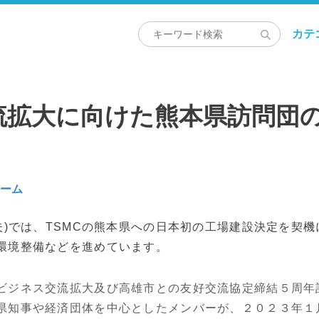
カテ
流拡大に向けた熊本県訪問団
ルーム
夫)では、TSMCの熊本県への日本初の工場建設決定を契
環境整備などを進めています。
ジネス交流拡大及び高雄市との友好交流協定締結５周年
県知事や経済団体を中心としたメンバーが、２０２３年１