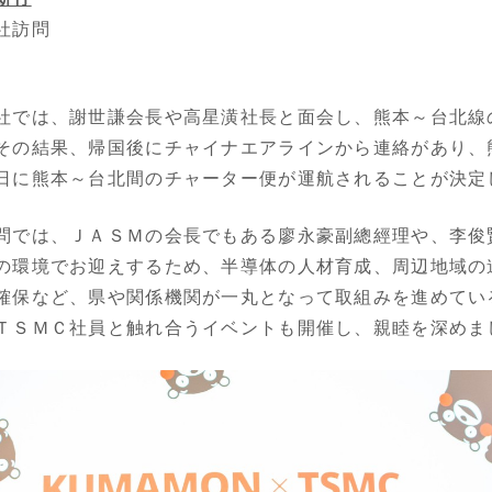
社訪問
では、謝世謙会長や高星潢社長と面会し、熊本～台北線
その結果、帰国後にチャイナエアラインから連絡があり、
日に熊本～台北間のチャーター便が運航されることが決定
では、ＪＡＳＭの会長でもある廖永豪副總經理や、李俊
の環境でお迎えするため、半導体の人材育成、周辺地域の
確保など、県や関係機関が一丸となって取組みを進めてい
ＴＳＭＣ社員と触れ合うイベントも開催し、親睦を深めま