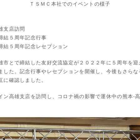
ＴＳＭＣ本社でのイベントの様子
雄支店訪問
定締結５周年記念行事
締結５周年記念レセプション
市とで締結した友好交流協定が２０２２年に５周年を迎
ました。記念行事やレセプションを開催し、今後もさらな
互に確認しました。
ン高雄支店を訪問し、コロナ禍の影響で運休中の熊本-