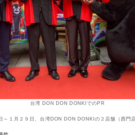
台湾
DON DON DONKI
での
PR
～１月２９日、台湾DON DON DONKIの２店舗（西
新竹