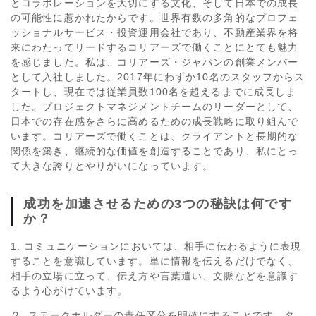
とコラボレーションを大切にする文化、そして日本での成長
の可能性に惹かれたからです。世界有数の多角的なプロフェ
ッショナルサービス・投資運用会社であり、不動産業界を将
来にわたってリードするコリアーズで働くことにとても魅力
を感じました。私は、コリアーズ・ジャパンの創業メンバー
として入社しました。2017年にわずか10名のスタッフからス
タートし、現在では従業員数100名を超えるまでに成長しま
した。プロジェクトマネジメントチームのリーダーとして、
日本での存在感をさらに高めるための成長戦略に取り組んで
います。コリアーズで働くことは、クライアントと長期的な
関係を築き、継続的な価値を創造することであり、私にとっ
て大きな誇りとやりがいになっています。
成功を加速させるための3つの秘訣は何です
か？
1. コミュニケーションにおいては、相手に伝わるように表現
することを意識しています。単に情報を伝えるだけでなく、
相手の立場に立って、伝え方や言葉遣い、文脈などを意識す
るよう心がけています。
２. ステークホルダーの責任区分を明確にすることです。タ