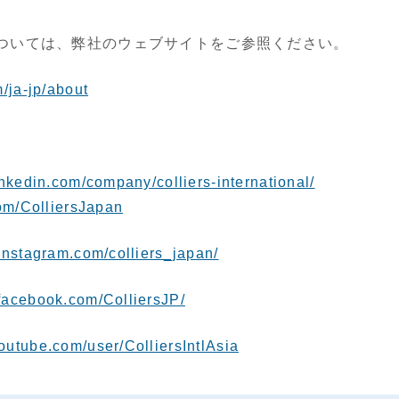
ついては、弊社のウェブサイトをご参照ください。
m/ja-jp/about
inkedin.com/company/colliers-international/
com/ColliersJapan
instagram.com/colliers_japan/
facebook.com/ColliersJP/
outube.com/user/ColliersIntlAsia