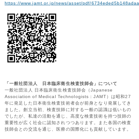
https://www.jamt.or.jp/news/asset/pdf/6734eded5b148a
「一般社団法人 日本臨床衛生検査技師会」について
一般社団法人 日本臨床衛生検査技師会（Japanese
Association of Medical Technologists：JAMT）は昭和27
年に発足した日本衛生検査技術者会が前身となり発展してき
ました。創立当初、検査技師に対する一般の認識は低いもの
でしたが、私達の活動を通じ、高度な検査技術を持つ技師の
重要性が広く社会に認知されつつあります。また各国の検査
技師会との交流を通じ、医療の国際化にも貢献しています。