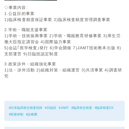
◇事業内容:
1.公益目的事業
1)臨床検査精度保証事業 2)臨床検査精度管理調査事業
2.学術・職能支援事業
1)学術・技術振興事業 2)学術・職能教育研修事業 3)厚生労
働大臣指定講習会 4)国際協力事業
5)会誌｢医学検査｣発行 6)学会開催 7)JAMT技術教本出版 8)
支部運営 9)日臨技認定制度
3.政策渉外・組織強化事業
1)法・渉外活動 2)組織対策・組織運営 3)共済事業 4)調査研
究
日本臨床衛生検査技師
日臨技
JAMT
臨床衛生検査
臨床検査DX
医療体制
診療費