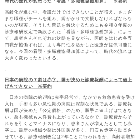
時代の流れが変わった「看護・多職種協働加算」 ※要約
高齢化が進む中、看護だけではできないことが増え、さまざ
まな職種がチームを組み、総がかりで支援しなければならな
いのが現実。そうした問題を解決するためにも令和８年度の
診療報酬改定で新設された「看護・多職種協働加算」によっ
て、患者さんそれぞれの状態を見ながら、医師をはじめ各専
門職が協働すれば、より専門性を活かした医療が提供可能に
なる。今回の看護・多職種協働加算によって、時代の流れは
大きく変わったといえる。
日本の病院の７割は赤字。国が決めた診療報酬によって値上
げもできない ※要約
日本の病院の約7割は赤字経営で、なかでも救急患者を受け
入れ、手術も多い急性期の病院は深刻な状況である。診療報
酬は国が決めた「公定価格」のため、勝手に値上げはできな
い。薬も機械も人件費も上がっているなかで、診療費からそ
れらを引くとマイナスになり、患者さんが増えたとしても赤
字に。最新の機械や薬は外国製が多く、円安も赤字を助長さ
せている。診療報酬改定は2年ごとに行われるが、高齢者増加