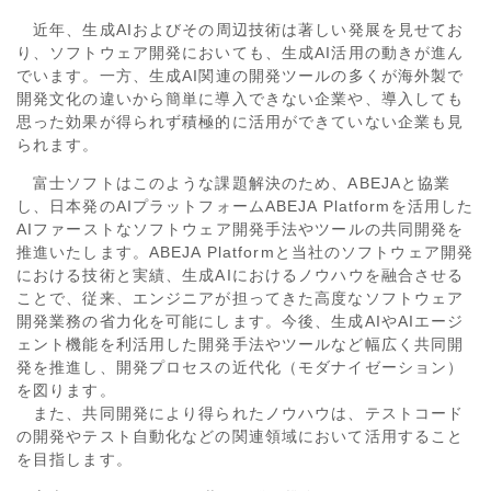
近年、生成AIおよびその周辺技術は著しい発展を見せてお
り、ソフトウェア開発においても、生成AI活用の動きが進ん
でいます。一方、生成AI関連の開発ツールの多くが海外製で
開発文化の違いから簡単に導入できない企業や、導入しても
思った効果が得られず積極的に活用ができていない企業も見
られます。
富士ソフトはこのような課題解決のため、ABEJAと協業
し、日本発のAIプラットフォームABEJA Platformを活用した
AIファーストなソフトウェア開発手法やツールの共同開発を
推進いたします。ABEJA Platformと当社のソフトウェア開発
における技術と実績、生成AIにおけるノウハウを融合させる
ことで、従来、エンジニアが担ってきた高度なソフトウェア
開発業務の省力化を可能にします。今後、生成AIやAIエージ
ェント機能を利活用した開発手法やツールなど幅広く共同開
発を推進し、開発プロセスの近代化（モダナイゼーション）
を図ります。
また、共同開発により得られたノウハウは、テストコード
の開発やテスト自動化などの関連領域において活用すること
を目指します。