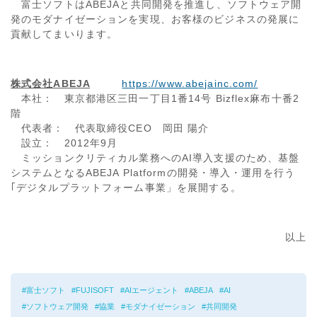
富士ソフトはABEJAと共同開発を推進し、ソフトウェア開
発のモダナイゼーションを実現、お客様のビジネスの発展に
貢献してまいります。
株式会社ABEJA
https://www.abejainc.com/
本社： 東京都港区三田一丁目1番14号 Bizflex麻布十番2
階
代表者： 代表取締役CEO 岡田 陽介
設立： 2012年9月
ミッションクリティカル業務へのAI導入支援のため、基盤
システムとなるABEJA Platformの開発・導入・運用を行う
｢デジタルプラットフォーム事業」を展開する。
以上
富士ソフト
FUJISOFT
AIエージェント
ABEJA
AI
ソフトウェア開発
協業
モダナイゼーション
共同開発