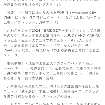
が試合を繰り広げるリングステージ。
［音楽］・川崎市にゆかりのあるPORIN（Awesome City
Club）によるソロプロジェクト「Pii」などによる、ルーファ
広場ライブ（ラゾーナ川崎プラザ）
・かわさきジャズ2024「BRIDGEアーティスト」として活躍
中のサクソフォン奏者の渡邉瑠菜や、元JUDY AND MARYの
ドラム五十嵐公太のデュオプロジェクト「Ralaのポッケ」
や、出演者公募によるフリーライブ「かわジャズLIVE！
Rainbow」など、川崎にゆかりのある演奏者たちによる音楽
ステージ。
［市民参加］・洗足学園音楽大学のジャズバンド「Jazz
Brass Gumbo」の伴奏により、公募で募集した市民で川崎市
出身の歌手「坂本九」さんの「上を向いて歩こう」「明日が
あるさ」を一発で大演奏・合唱。
・川崎市民から集めたプラ、PETなどの廃棄物を活用したモ
ニュメント展示及び、学生と連携した使用済みプラスチック
を生まれ変わらせるワークショップの開催。
・「サステナブルなこれからの川崎 100 年」を表現する古着