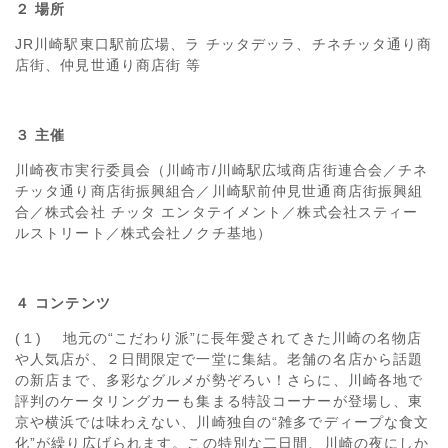
２ 場所
JR川崎駅東口駅前広場、ラ チッタデッラ、チネチッタ通り商
店街、仲見世通り商店街 等
３ 主催
川崎夜市実行委員会（川崎市/川崎駅広域商店街連合会／チネ
チッタ通り商店街振興組合／川崎駅前仲見世通商店街振興組
合／株式会社 チッタ エンタテイメント／株式会社スティー
ルストリート／株式会社ノクチ基地）
４ コンテンツ
(１) 地元の“こだわり派”に長年愛されてきた川崎の名物店
や人気店が、２日間限定で一堂に集結。老舗の名店から話題
の新店まで、多彩なグルメが勢ぞろい！さらに、川崎各地で
評判のケータリングカーも集まる特設コーナーが登場し、東
京や横浜では味わえない、川崎独自の“雑多でディープな食文
化”が繰り広げられます。この特別な二日間、川崎の夜にしか