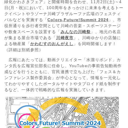
緑化かわさきフェア」と開催時期を合わせ、11月2日(土)～4
日(月・祝)において、100周年をきっかけに未来を考えるトー
クイベントやラゾーナ川崎プラザルーファ広場のフェスティ
バルなどを実施する「
Colors,Future!Summit 2024
」、市
役所通りを歩行者空間として川崎の音楽・スポーツステージ
や飲食スペースを設置する「
みんなの川崎祭
」、地元の名店
が集まる屋台市場である「
川崎夜市
」、川崎ゆかりの店舗に
よる物産展「
かわむすのおんがえし
」を同時開催します！
（詳細は別紙参照）
広報にあたっては、動画クリエイター「水溜りボンド」カ
ンタ氏を広報宣伝部長に任命し、YouTubeの事前告知動画作
成などを行うとともに、官民連携で立ち上げた「フェス＆カ
ンファレンス製作委員会」が中心となって、情報を一元化し
てわかりやすくしたポータルサイトやタブロイド紙を制作す
るなど、一体的で戦略的な広報を実施していきます。