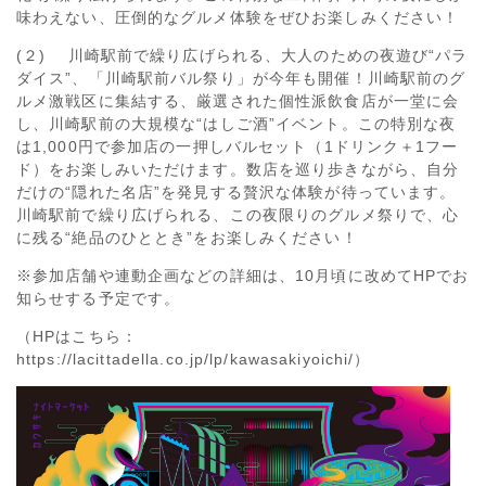
味わえない、圧倒的なグルメ体験をぜひお楽しみください！
(２) 川崎駅前で繰り広げられる、大人のための夜遊び“パラ
ダイス”、「川崎駅前バル祭り」が今年も開催！川崎駅前のグ
ルメ激戦区に集結する、厳選された個性派飲食店が一堂に会
し、川崎駅前の大規模な“はしご酒”イベント。この特別な夜
は1,000円で参加店の一押しバルセット（1ドリンク＋1フー
ド）をお楽しみいただけます。数店を巡り歩きながら、自分
だけの“隠れた名店”を発見する贅沢な体験が待っています。
川崎駅前で繰り広げられる、この夜限りのグルメ祭りで、心
に残る“絶品のひととき”をお楽しみください！
※参加店舗や連動企画などの詳細は、10月頃に改めてHPでお
知らせする予定です。
（HPはこちら：
https://lacittadella.co.jp/lp/kawasakiyoichi/）