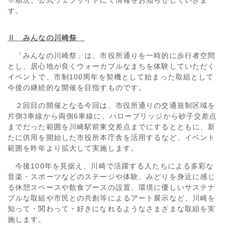
※順次、公式ウェブサイトにて情報をお知らせしていきま
す。
Ⅱ みんなの川崎祭
「みんなの川崎祭」は、市役所通りを一時的に歩行者空間
とし、居心地が良くウォーカブルなまちを体験していただく
イベントで、市制100周年を契機として始まった取組として
今後の継続的な開催を目指すものです。
２回目の開催となる今回は、市役所通りの交通規制区域を
片側3車線から両側6車線に、ハローブリッジから砂子交差点
までだった範囲を川崎駅前東交差点までにするとともに、新
たに供用を開始した市役所本庁舎を活用するなど、イベント
範囲を昨年より拡大して実施します。
今後100年を見据え、川崎で活躍する人たちによる多彩な
音楽・スポーツなどのステージや体験、みどりを身近に感じ
る休憩スペースや飲食ブースの設置、環境に優しいサステナ
ブルな取組や市民との共創等によるアート展示など、川崎を
知って・関わって・好きになれるようなさまざまな取組を実
施します。