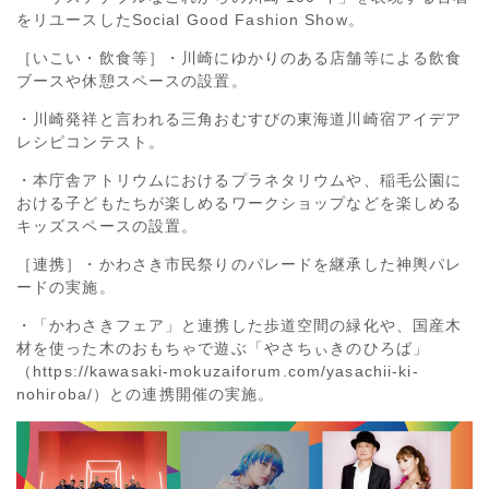
をリユースしたSocial Good Fashion Show。
［いこい・飲食等］・川崎にゆかりのある店舗等による飲食
ブースや休憩スペースの設置。
・川崎発祥と言われる三角おむすびの東海道川崎宿アイデア
レシピコンテスト。
・本庁舎アトリウムにおけるプラネタリウムや、稲毛公園に
おける子どもたちが楽しめるワークショップなどを楽しめる
キッズスペースの設置。
［連携］・かわさき市民祭りのパレードを継承した神輿パレ
ードの実施。
・「かわさきフェア」と連携した歩道空間の緑化や、国産木
材を使った木のおもちゃで遊ぶ「やさちぃきのひろば」
（https://kawasaki-mokuzaiforum.com/yasachii-ki-
nohiroba/）との連携開催の実施。