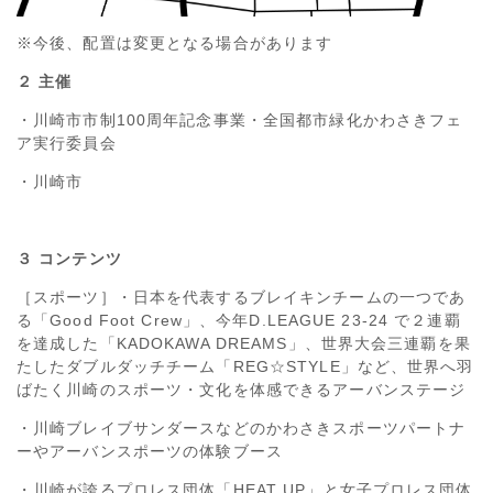
※今後、配置は変更となる場合があります
２ 主催
・川崎市市制100周年記念事業・全国都市緑化かわさきフェ
ア実行委員会
・川崎市
３ コンテンツ
［スポーツ］・日本を代表するブレイキンチームの一つであ
る「Good Foot Crew」、今年D.LEAGUE 23-24 で２連覇
を達成した「KADOKAWA DREAMS」、世界大会三連覇を果
たしたダブルダッチチーム「REG☆STYLE」など、世界へ羽
ばたく川崎のスポーツ・文化を体感できるアーバンステージ
・川崎ブレイブサンダースなどのかわさきスポーツパートナ
ーやアーバンスポーツの体験ブース
・川崎が誇るプロレス団体「HEAT UP」と女子プロレス団体