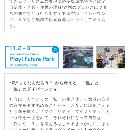
できるツーリズムの実現に必要な環境整備とは？
自治体・企業・住民の理解/連携のプロセスは？ま
ちの個性をどう打ち出す？羽田空港、インバウン
ド、音楽など地域の観光資源もヒントして語り合
う。
“私”ってなんだろう？
から考える、「性」と
「生」のダイバーシティ
社会は一人ひとりの「私」の集合体。少数派の自分
の存在をまず認めることから、お互いに認め合える
社会像を描く。「マジョリティ／マイノリティ」と
いう枠を一度忘れて、それぞれにとって自然な
「性」や「生」を考えるはじめるきっかけに。まず
はニューレディとドラァグクイーンのトークから。