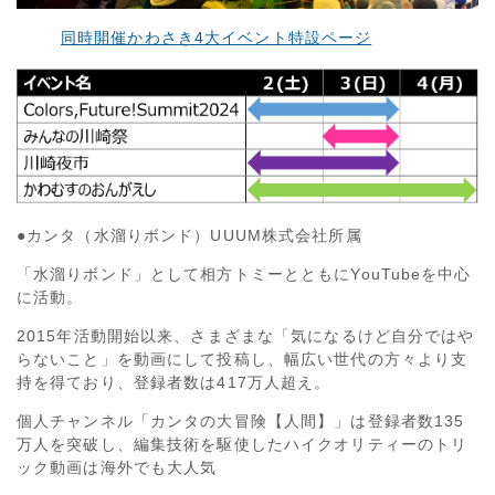
同時開催かわさき4大イベント特設ページ
●カンタ（水溜りボンド）UUUM株式会社所属
「⽔溜りボンド」として相⽅トミーとともにYouTubeを中⼼
に活動。
2015年活動開始以来、さまざまな「気になるけど⾃分ではや
らないこと」を動画にして投稿し、幅広い世代の⽅々より⽀
持を得ており、登録者数は417万⼈超え。
個⼈チャンネル「カンタの⼤冒険【⼈間】」は登録者数135
万⼈を突破し、編集技術を駆使したハイクオリティーのトリ
ック動画は海外でも⼤⼈気