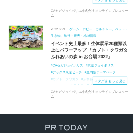
＋
タグをもっと見る
CAセガジョイポリス株式会社 オンラインプレスルー
ム
2022.6.29
ゲーム・ホビー・カルチャー、ペット・
生き物、旅行・観光・地域情報
イベント史上最多！生体展示20種類以
上にパワーアップ 「カブト・クワガタ
ふれあいの森 in お台場 2022」
CAセガジョイポリス
東京ジョイポリス
デックス東京ビーチ
屋内型テーマパーク
カブト・クワガタ
ふれあいの森 in
お台場
＋
タグをもっと見る
20２２
都内最大級の昆虫イベント
CAセガジョイポリス株式会社 オンラインプレスルー
レアな昆虫
スキンシップ
熱中症の心配不要
ム
昆虫とのふれあい体験
カブトムシ
ノコギリクワガタ
オオヒラタクワガタ
コーカサスオオカブト
アトラスオオカブト
カブト・クワガタ
プリントシール機
◆ 昆虫図鑑
パワーアップ
新登場