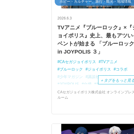
ホビー・カルチャー、旅行・観光・地域情報
2026.6.3
TVアニメ『ブルーロック』×『
ョイポリス』史上、最もアツい
ベントが始まる 「ブルーロッ
in JOYPOLIS ３」
CAセガジョイポリス
TVアニメ
ブルーロック
ジョイポリス
コラボ
少年マガジン
講談社
東京ジョイポリ
＋
タグをもっと見
JOYPOLIS
台場
屋内型テーマ
パー
CAセガジョイポリス株式会社 オンラインプレ
ルーム