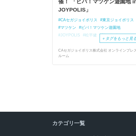
催！ 「ビバ！マツケン遊園地 i
JOYPOLIS」
CAセガジョイポリス
東京ジョイポリス
マツケン
ビバ！マツケン遊園地
JOYPOLIS
松平健
初コラボ
＋
タグをもっと見
CAセガジョイポリス株式会社 オンラインプレ
ルーム
カテゴリ一覧