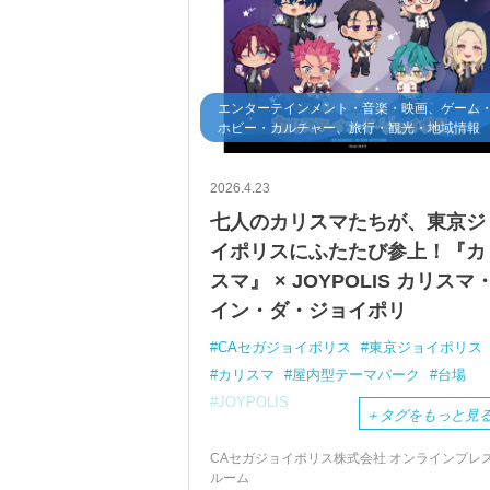
エンターテインメント・音楽・映画、ゲーム
ホビー・カルチャー、旅行・観光・地域情報
2026.4.23
七人のカリスマたちが、東京ジ
イポリスにふたたび参上！『カ
スマ』 × JOYPOLIS カリスマ
イン・ダ・ジョイポリ
CAセガジョイポリス
東京ジョイポリス
カリスマ
屋内型テーマパーク
台場
JOYPOLIS
＋
タグをもっと見
CAセガジョイポリス株式会社 オンラインプレ
ルーム