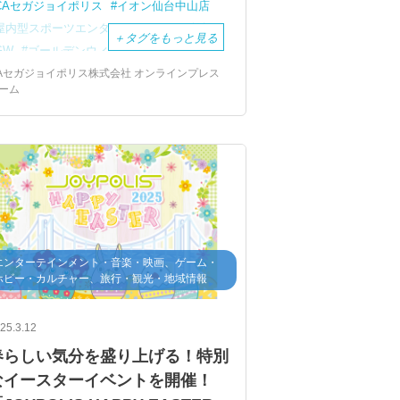
CAセガジョイポリス
イオン仙台中山店
屋内型スポーツエンターテインメント施設
＋
タグをもっと見る
GW
ゴールデンウィーク
小学生60分無料キャンペーン
オラキオ
Aセガジョイポリス株式会社 オンラインプレス
ーム
佐藤あり紗
エンターテインメント・音楽・映画、ゲーム・
ホビー・カルチャー、旅行・観光・地域情報
25.3.12
春らしい気分を盛り上げる！特別
なイースターイベントを開催！