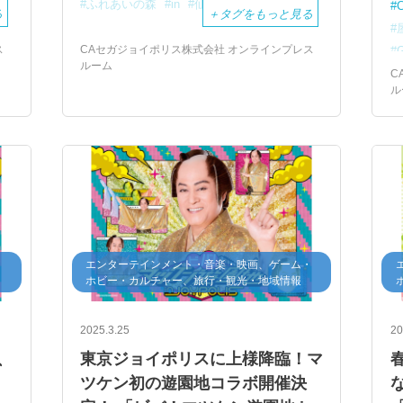
ふれあいの森
in
仙台
2025
る
＋
タグをもっと見る
ス
CAセガジョイポリス株式会社 オンラインプレス
ルーム
C
ル
・
エンターテインメント・音楽・映画、ゲーム・
ホビー・カルチャー、旅行・観光・地域情報
2025.3.25
20
、
東京ジョイポリスに上様降臨！マ
ツケン初の遊園地コラボ開催決