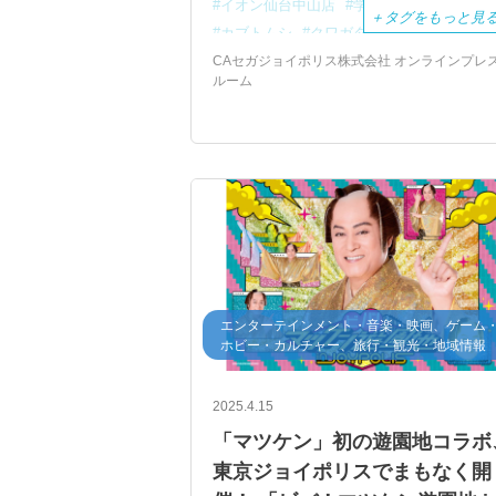
イオン仙台中山店
学生さん4人集まれ！
＋
タグをもっと見
カブトムシ
クワガタ
ベガ号
CAセガジョイポリス株式会社 オンラインプレ
ルーム
エンターテインメント・音楽・映画、ゲーム
ホビー・カルチャー、旅行・観光・地域情報
2025.4.15
「マツケン」初の遊園地コラボ
東京ジョイポリスでまもなく開