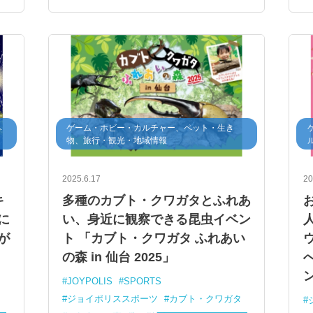
ヘ
ゲーム・ホビー・カルチャー、ペット・生き
物、旅行・観光・地域情報
2025.6.17
20
キ
多種のカブト・クワガタとふれあ
に
い、身近に観察できる昆虫イベン
が
ト 「カブト・クワガタ ふれあい
の森 in 仙台 2025」
JOYPOLIS
SPORTS
ジョイポリススポーツ
カブト・クワガタ