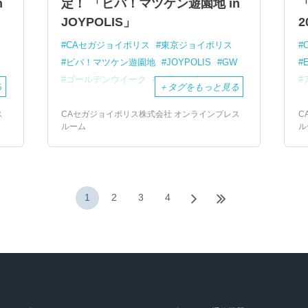
n
定！ 「ビバ！マツケン遊園地 in
「
JOYPOLIS」
2
CAセガジョイポリス
東京ジョイポリス
ビバ！マツケン遊園地
JOYPOLIS
GW
ゴールデンウイーク
松平健
初コラボ
る
＋
タグをもっと見る
ス
CAセガジョイポリス株式会社 オンラインプレス
C
ルーム
ル
1
2
3
4