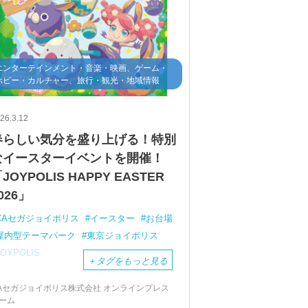
エンターテインメント・音楽・映画、ゲーム・
ホビー・カルチャー、旅行・観光・地域情報
26.3.12
春らしい気分を盛り上げる！特別
なイースターイベントを開催！
JOYPOLIS HAPPY EASTER
026」
CAセガジョイポリス
イースター
お台場
屋内型テーマパーク
東京ジョイポリス
JOYPOLIS
＋
タグをもっと見る
Aセガジョイポリス株式会社 オンラインプレス
ーム