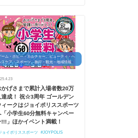
ゲーム・ホビー・カルチャー、ビューティ・ヘ
ルスケア・スポーツ、旅行・観光・地域情報
25.4.23
おかげさまで累計入場者数20万
人達成！ 祝☆3周年 ゴールデン
ウィークはジョイポリススポーツ
へ「小学生60分無料キャンペー
ン!!!」ほかイベント満載！
ジョイポリススポーツ
JOYPOLIS