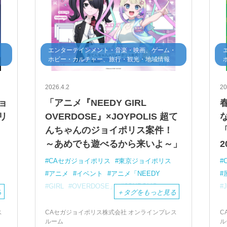
・
エンターテインメント・音楽・映画、ゲーム・
ホビー・カルチャー、旅行・観光・地域情報
2026.4.2
20
ョ
「アニメ『NEEDY GIRL
リ
OVERDOSE』×JOYPOLIS 超て
・
んちゃんのジョイポリス案件！
「
～あめでも遊べるから来いよ～」
2
CAセガジョイポリス
東京ジョイポリス
アニメ
イベント
アニメ「NEEDY
GIRL
OVERDOSE」
JOYPOLIS
る
＋
タグをもっと見る
ス
CAセガジョイポリス株式会社 オンラインプレス
C
ルーム
ル