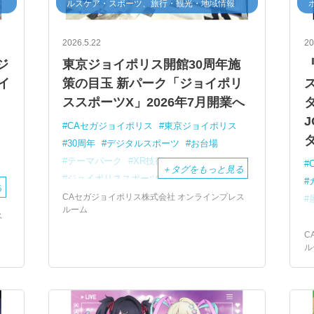
ルスケア・スポーツ、旅行・観光・地域情報
2026.5.22
20
ジ
東京ジョイポリス開館30周年施
イ
策の目玉 新パーク「ジョイポリ
ク
ススポーツX」2026年7月開業へ
J
CAセガジョイポリス
東京ジョイポリス
30周年
デジタルスポーツ
お台場
テーマパーク
XR技術
＋
タグをもっと見る
ジョイポリススポーツX
新施設
ス
る
屋内型テーマパーク
JOYPOLIS
CAセガジョイポリス株式会社 オンラインプレス
ク
ルーム
デックス東京ビーチ
ス
C
ル