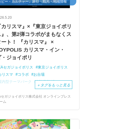
ホビー・カルチャー、旅行・観光・地域情報
26.5.20
『カリスマ』×『東京ジョイポリ
ス』、第2弾コラボがまもなくス
タート！ 『カリスマ』 ×
OYPOLIS カリスマ・イン・
ダ・ジョイポリ
CAセガジョイポリス
東京ジョイポリス
カリスマ
コラボ
お台場
屋内型テーマパーク
JOYPOLIS
＋
タグをもっと見る
Aセガジョイポリス株式会社 オンラインプレス
ーム