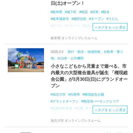
日(土)オープン！
岐阜県
城下町
戦国
武将
観光
岐阜城楽市
織田信長
オープン
うどん
カフェ
フルーツ
はちみつ
ソフトクリーム
＋
タグをもっと見る
バター
たこ焼き
洋菓子
和菓子
POP
岐阜県 オンラインプレスルーム
UP
2025.3.3
旅行・観光・地域情報、自動車・乗り
物、自治体・公共機関
小さなこどもから児童まで遊べる、市
内最大の大型複合遊具が誕生 「権現総
合公園」が3月30日(日)にグランドオー
プン
加古川市
兵庫県
権現総合公園
グランドオープン
権現湖パーキングエリア
山陽自動車道
公園
ハイウェイオアシス
＋
タグをもっと見る
児童向け
サイクリスト
加古川市 オンラインプレスルーム