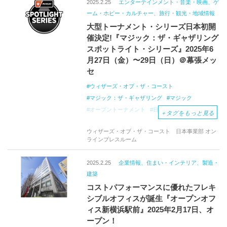
2025.2.25
エンターテインメント・音楽・映画、ゲ
ーム・ホビー・カルチャー、旅行・観光・地域情報
大型トーナメント・シリーズ日本初開
催決定!『マジック：ザ・ギャザリング
スポットライト・シリーズ』2025年6
月27日（金）〜29日（日）＠幕張メッ
セ
ウィザーズ・オブ・ザ・コースト
マジック：ザ・ギャザリング
マジック
オープントーナメント
日本初開催
幕張メッセ
＋
タグをもっと見る
MTGアリーナ
ウィザーズ・オブ・ザ・コースト 日本事業部 オン
ラインプレスルーム
2025.2.25
企業情報、住まい・インテリア、製造・
建築
コストパフォーマンスに優れたフレキ
シブルオフィスが誕生『オープンオフ
ィス新横浜駅前』2025年2月17日、オ
ープン！