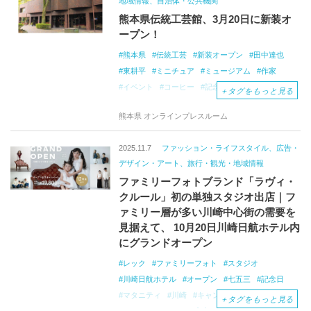
地域情報、自治体・公共機関
熊本県伝統工芸館、3月20日に新装オ
ープン！
熊本県
伝統工芸
新装オープン
田中達也
東耕平
ミニチュア
ミュージアム
作家
イベント
コーヒー
記念
くまモン
＋
タグをもっと見る
熊本県 オンラインプレスルーム
2025.11.7
ファッション・ライフスタイル、広告・
デザイン・アート、旅行・観光・地域情報
ファミリーフォトブランド「ラヴィ・
クルール」初の単独スタジオ出店｜フ
ァミリー層が多い川崎中心街の需要を
見据えて、 10月20日川崎日航ホテル内
にグランドオープン
レック
ファミリーフォト
スタジオ
川崎日航ホテル
オープン
七五三
記念日
マタニティ
川崎
キャンペーン
フォト
＋
タグをもっと見る