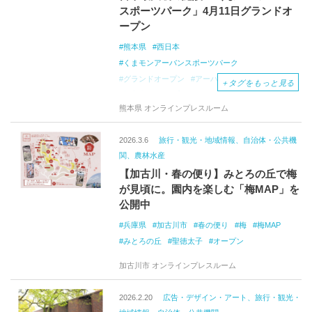
スポーツパーク」4月11日グランドオ
ープン
熊本県
西日本
くまモンアーバンスポーツパーク
グランドオープン
アーバンスポーツ
くまモン
＋
タグをもっと見る
初心者
トップアスリート
イベント
熊本県 オンラインプレスルーム
オープニング
スケートボード
開幕
体験
取り組み
2026.3.6
旅行・観光・地域情報、自治体・公共機
関、農林水産
【加古川・春の便り】みとろの丘で梅
が見頃に。園内を楽しむ「梅MAP」を
公開中
兵庫県
加古川市
春の便り
梅
梅MAP
みとろの丘
聖徳太子
オープン
加古川市 オンラインプレスルーム
2026.2.20
広告・デザイン・アート、旅行・観光・