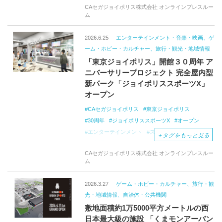
CAセガジョイポリス株式会社 オンラインプレスルー
ム
2026.6.25
エンターテインメント・音楽・映画、ゲ
ーム・ホビー・カルチャー、旅行・観光・地域情報
「東京ジョイポリス」開館３０周年 ア
ニバーサリープロジェクト 完全屋内型
新パーク「ジョイポリススポーツX」
オープン
CAセガジョイポリス
東京ジョイポリス
30周年
ジョイポリススポーツX
オープン
エンターテインメント
スポーツ
完全屋内型
＋
タグをもっと見る
お台場
CAセガジョイポリス株式会社 オンラインプレスルー
ム
2026.3.27
ゲーム・ホビー・カルチャー、旅行・観
光・地域情報、自治体・公共機関
敷地面積約1万5000平方メートルの西
日本最大級の施設 「くまモンアーバン