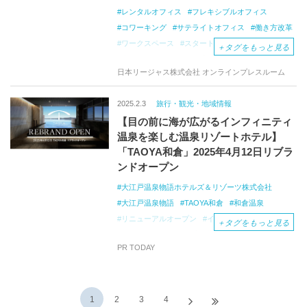
レンタルオフィス
フレキシブルオフィス
コワーキング
サテライトオフィス
働き方改革
ワークスペース
スタートアップ
ベンチャー
＋
タグをもっと見る
士業
フリーランス
新横浜駅
日本リージャス株式会社 オンラインプレスルーム
オープンオフィス新横浜駅前
日本リージャス
オープンオフィス
2025.2.3
旅行・観光・地域情報
【目の前に海が広がるインフィニティ
温泉を楽しむ温泉リゾートホテル】
「TAOYA和倉」2025年4月12日リブラ
ンドオープン
大江戸温泉物語ホテルズ＆リゾーツ株式会社
大江戸温泉物語
TAOYA和倉
和倉温泉
リニューアルオープン
インフィニティ温泉
＋
タグをもっと見る
オールインクルーシブ
能登
復興
PR TODAY
地域復興支援
taoya
1
2
3
4