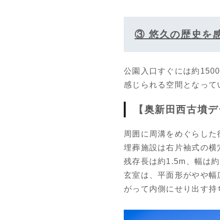
③ 悠久の歴史を
公園入口すぐには約15
感じられる空間となって
【奥新田西古墳デ
周囲に周溝をめぐらした
埋葬施設は右片袖式の横穴
残存長は約1.5m、幅は約
玄室は、平面形がやや幅
がって内側にせり出す