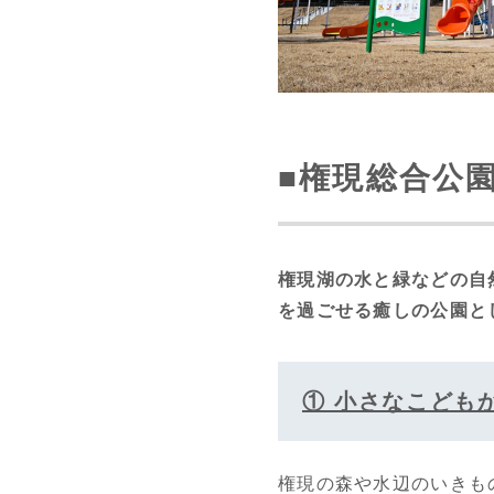
■
権現総合公
権現湖の水と緑などの自
を過ごせる癒しの公園と
① 小さなこども
権現の森や水辺のいきも