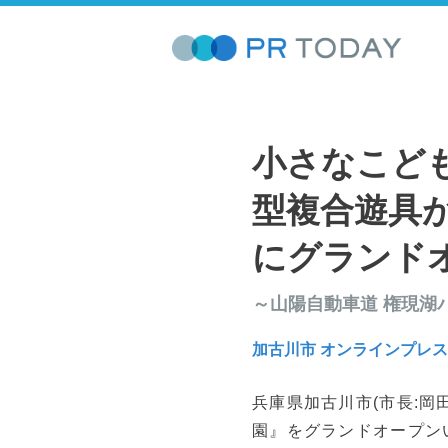
小さなこど
型複合遊具が
にグランド
～山陽自動車道 権現湖
加古川市 オンラインプレ
兵庫県加古川市(市長:岡
園』をグランドオープン