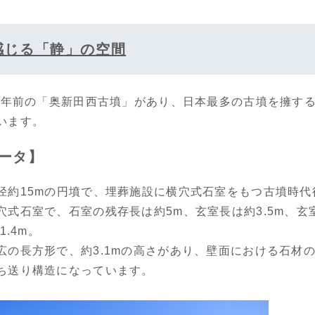
感じる「静」の空間
00年前の「奥新田西古墳」があり、日本最多の古墳を擁す
います。
ータ】
径約15mの円墳で、埋葬施設に横穴式石室をもつ古墳時
式石室で、石室の残存長は約5m、玄室長は約3.5m、玄室幅
1.4m。
広の長方形で、約3.1mの高さがあり、壁面における石材
持ち送り構造になっています。