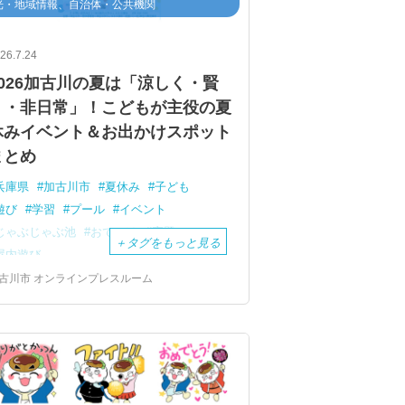
光・地域情報、自治体・公共機関
26.7.24
2026加古川の夏は「涼しく・賢
く・非日常」！こどもが主役の夏
休みイベント＆お出かけスポット
まとめ
兵庫県
加古川市
夏休み
子ども
遊び
学習
プール
イベント
じゃぶじゃぶ池
おでかけ
宿題
＋
タグをもっと見る
屋内遊び
古川市 オンラインプレスルーム