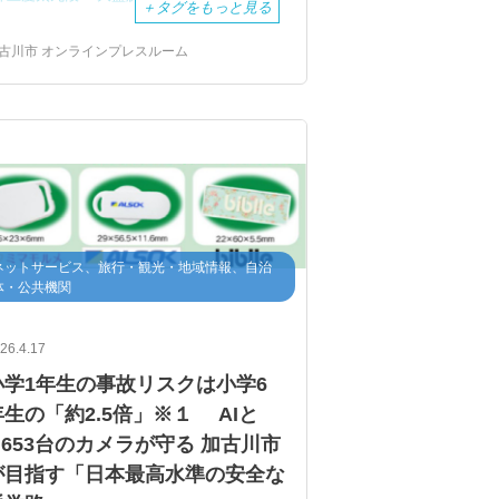
＋
タグをもっと見る
古川市 オンラインプレスルーム
ネットサービス、旅行・観光・地域情報、自治
体・公共機関
26.4.17
小学1年生の事故リスクは小学6
年生の「約2.5倍」※１ AIと
1,653台のカメラが守る 加古川市
が目指す「日本最高水準の安全な