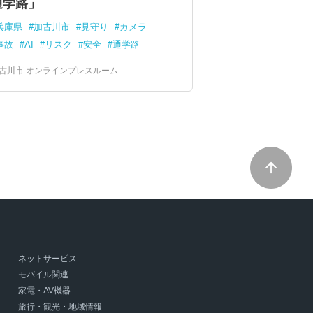
通学路」
兵庫県
加古川市
見守り
カメラ
事故
AI
リスク
安全
通学路
古川市 オンラインプレスルーム
ネットサービス
モバイル関連
家電・AV機器
旅行・観光・地域情報