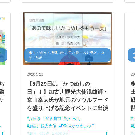
自
旅行・観光・地域情報、自治体・公共機関、食
品・飲料
2026.5.22
20
ち
【5月29日は「かつめしの
融
日」！】加古川観光大使浪曲師・
ケ
京山幸太氏が地元のソウルフード
を盛り上げる記念イベントに出演
兵庫県
加古川市
かつめし
ル
加古川観光大使
PR
かつめしの日
浪曲
観光
地域振興
伝統芸能