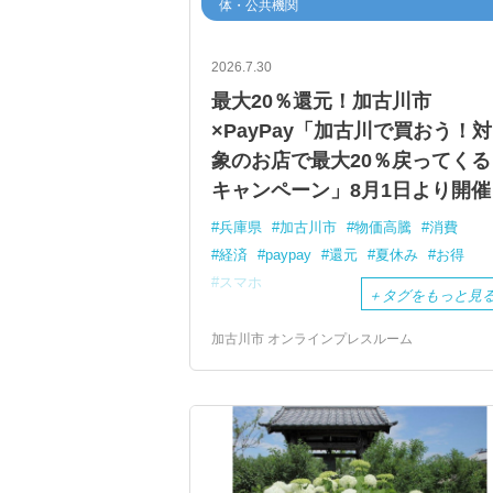
体・公共機関
2026.7.30
最大20％還元！加古川市
×PayPay「加古川で買おう！対
象のお店で最大20％戻ってくる
キャンペーン」8月1日より開催
兵庫県
加古川市
物価高騰
消費
経済
paypay
還元
夏休み
お得
スマホ
＋
タグをもっと見
加古川市 オンラインプレスルーム