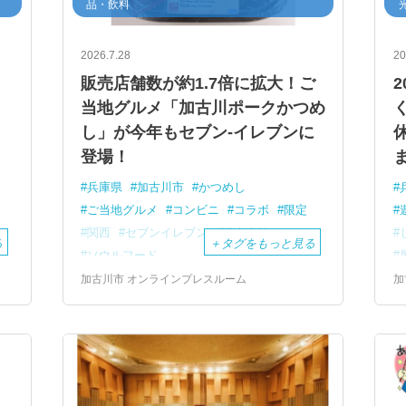
品・飲料
2026.7.28
20
販売店舗数が約1.7倍に拡大！ご
当地グルメ「加古川ポークかつめ
し」が今年もセブン-イレブンに
登場！
兵庫県
加古川市
かつめし
ご当地グルメ
コンビニ
コラボ
限定
関西
セブンイレブン
観光大使
る
＋
タグをもっと見る
ソウルフード
加古川市 オンラインプレスルーム
加