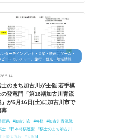
エンターテインメント・音楽・映画、ゲーム・
ホビー・カルチャー、旅行・観光・地域情報
26.5.14
棋士のまち加古川が主催 若手棋
士の登竜門「第16期加古川青流
戦」が5月16日(土)に加古川市で
開幕
兵庫県
加古川市
将棋
加古川青流戦
棋士
日本将棋連盟
棋士のまち加古川
井上慶太九段
大盤解説
開幕戦