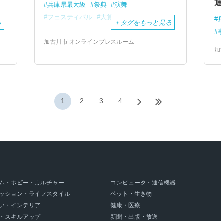
兵庫県最大級
祭典
演舞
フェスティバル
大賞
る
＋
タグをもっと見る
加古川市 オンラインプレスルーム
加
1
2
3
4
ム・ホビー・カルチャー
コンピュータ・通信機器
ッション・ライフスタイル
ペット・生き物
い・インテリア
健康・医療
・スキルアップ
新聞・出版・放送