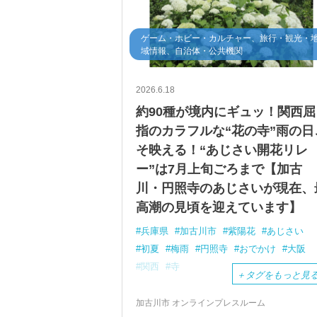
ゲーム・ホビー・カルチャー、旅行・観光・
域情報、自治体・公共機関
2026.6.18
約90種が境内にギュッ！関西屈
指のカラフルな“花の寺”雨の日
そ映える！“あじさい開花リレ
ー”は7月上旬ごろまで【加古
川・円照寺のあじさいが現在、
高潮の見頃を迎えています】
兵庫県
加古川市
紫陽花
あじさい
初夏
梅雨
円照寺
おでかけ
大阪
関西
寺
＋
タグをもっと見
加古川市 オンラインプレスルーム