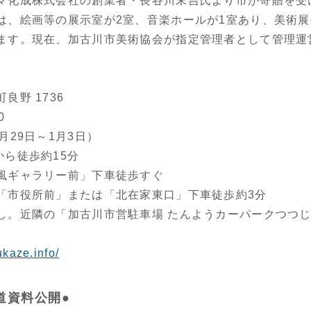
マ化成株式会社の創業者・長谷川末吉氏より市が寄贈を受
は、絵画等の展示室が2室、音楽ホールが1室あり、美術
ます。現在、加古川市美術協会が指定管理者として管理運
良野 1736
0
月29日～1月3日）
ら徒歩約15分
風ギャラリー前」下車徒歩すぐ
「市役所前」または「北在家東口」下車徒歩約3分
し。近隣の「加古川市営駐車場 たんようカーパークつつじ
ukaze.info/
道資料公開●