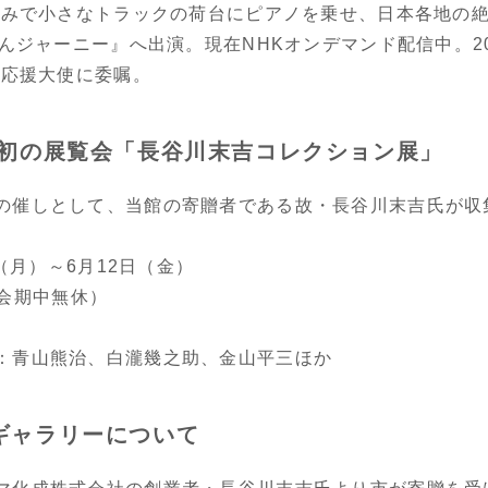
の試みで小さなトラックの荷台にピアノを乗せ、日本各地の
ろんジャーニー』へ出演。現在NHKオンデマンド配信中。2
池応援大使に委嘱。
 初の展覧会「長谷川末吉コレクション展」
の催しとして、当館の寄贈者である故・長谷川末吉氏が収
日（月）～6月12日（金）
0（会期中無休）
：青山熊治、白瀧幾之助、金山平三ほか
ギャラリーについて