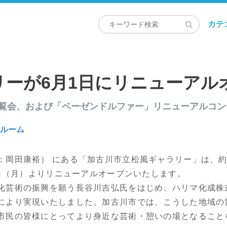
カテ
リーが6月1日にリニューアル
内覧会、および「ベーゼンドルファー」リニューアルコ
スルーム
：岡田康裕） にある「加古川市立松風ギャラリー」は、約
1日（月）よりリニューアルオープンいたします。
化芸術の振興を願う長谷川吉弘氏をはじめ、ハリマ化成株
により実現いたしました。加古川市では、こうした地域の
市民の皆様にとってより身近な芸術・憩いの場となること