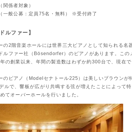
00（関係者対象）
:30（一般公募：定員75名・無料） ※受付終了
ドルファー】
ーの2階音楽ホールには世界三大ピアノとして知られる名
ルファー社（Bösendorfer）のピアノがあります。こ
8年の創業以来、年間の製造数はわずか約300台で、現在
のピアノ（Modelセナトール225）は美しいブラウンが
モデルで、響板が広がり共鳴する弦が増えたことによって
初めてオーバーホールを行いました。