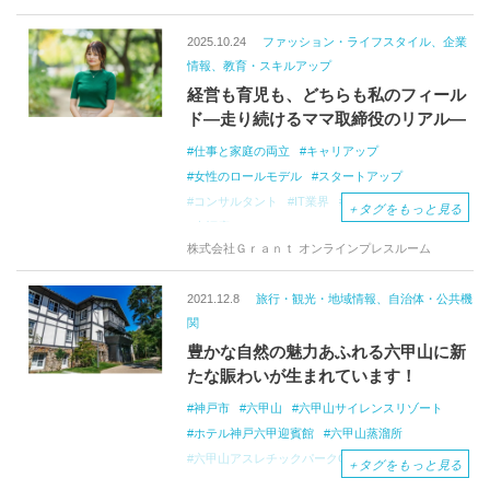
2025.10.24
ファッション・ライフスタイル、企業
情報、教育・スキルアップ
経営も育児も、どちらも私のフィール
ド―走り続けるママ取締役のリアル―
仕事と家庭の両立
キャリアップ
女性のロールモデル
スタートアップ
コンサルタント
IT業界
バックオフィス
＋
タグをもっと見る
幸福度
株式会社Ｇｒａｎｔ オンラインプレスルーム
2021.12.8
旅行・観光・地域情報、自治体・公共機
関
豊かな自然の魅力あふれる六甲山に新
たな賑わいが生まれています！
神戸市
六甲山
六甲山サイレンスリゾート
ホテル神戸六甲迎賓館
六甲山蒸溜所
六甲山アスレチックパークGREENIA
653cafe
＋
タグをもっと見る
風の教会
リネスト
A
HOLIDAY
HOME