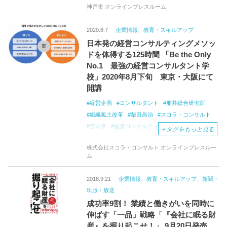
神戸市 オンラインプレスルーム
室谷邸記念館
六甲山野外ステージ運営事業
六甲アウトドアステーション
フォトン
2020.8.7
企業情報、教育・スキルアップ
ROKKO
CIRCUS
BASE
日本発の経営コンサルティングメソッ
共創ラボ「ROKKONOMAD」
FRESH
START
ドを体得する125時間 「Be the Only
特定非営利活動法人ごかんたいそうサテライトオ
フィス
No.1 最強の経営コンサルタント学
校」2020年8月下旬 東京・大阪にて
森田経営コンサルタント事務所オフィス
開講
経営企画
コンサルタント
船井総合研究所
組織風土改革
柴田昌治
スコラ・コンサルト
宮内亨
経営コンサルティングアソシエーション
＋
タグをもっと見る
株式会社スコラ・コンサルト オンラインプレスルー
ム
2018.9.21
企業情報、教育・スキルアップ、新聞・
出版・放送
成功率9割！ 業績と働きがいを同時に
伸ばす「一品」戦略「『会社に眠る財
産』を掘り起こせ！」 9月20日発売