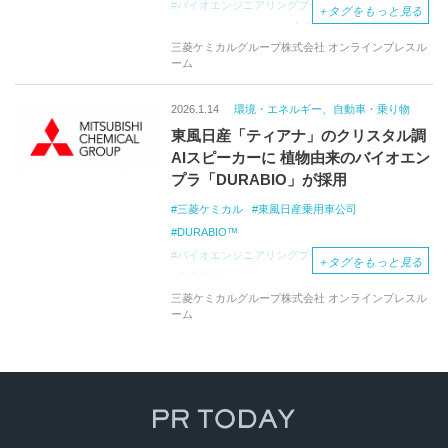
バイオエンジニアリングプラスチック
＋
タグをもっと見る
ドアスイッチパネル
生産の効率化
コスト削減
三菱ケミカルグループ株式会社 オンラインプレスル
自動車
ーム
2026.1.14
環境・エネルギー、自動車・乗り物
東風日産「ティアナ」のクリスタル調
AIスピーカーに 植物由来のバイオエン
プラ「DURABIO」が採用
三菱ケミカル
東風日産乗用車公司
DURABIO™
バイオエンジニアリングプラスチック
自動車
＋
タグをもっと見る
化学素材
三菱ケミカルグループ株式会社 オンラインプレスル
ーム