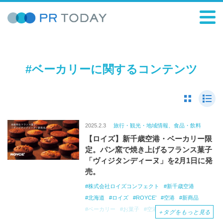
#ベーカリーに関するコンテンツ
2025.2.3
旅行・観光・地域情報、食品・飲料
【ロイズ】新千歳空港・ベーカリー限
定。パン窯で焼き上げるフランス菓子
「ヴィジタンディーヌ」を2月1日に発
売。
株式会社ロイズコンフェクト
新千歳空港
北海道
ロイズ
ROYCE’
空港
新商品
ベーカリー
お菓子
空港スイーツ
カヌレ
＋
タグをもっと見る