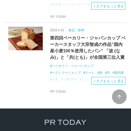
小谷流ベーカリー＆カフェ
＋
タグをもっと見る
株式会社ユニマットプレシャス
PR TODAY
2019.4.15
食品・飲料
第四回ベーカリー・ジャパンカップ ベ
ーカースタッフ大宗智成の作品“国内
産小麦100％使用したパン” 「波 (な
み)」と「共(とも)」が全国第三位入賞
ベーカリー・ジャパンカップ
ペストリーショップ
ドーレ
波
共
国内産
小麦
小麦100%
パン
入賞
＋
タグをもっと見る
PR TODAY