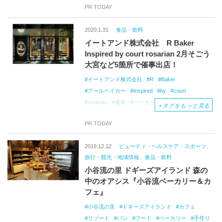
PR TODAY
2020.1.31
食品・飲料
イートアンド株式会社 R Baker
Inspired by court rosarian 2月そごう
大宮など5箇所で催事出店！
イートアンド株式会社
R
Baker
アールベイカー
Inspired
by
court
rosarian
催事
ベーカリーカフェ
自家製酵母
＋
タグをもっと見る
コーヒー
パン
PR TODAY
2019.12.12
ビューティ・ヘルスケア・スポーツ、
旅行・観光・地域情報、食品・飲料
小谷流の里 ドギーズアイランド 森の
中のオアシス『小谷流ベーカリー＆カ
フェ』
小谷流の里
ドギーズアイランド
カフェ
リゾート
パン
フード
ベーカリー
手作り